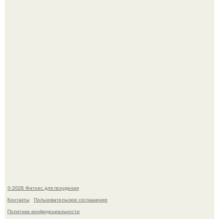
Хочешь в ЗАЛ? Всем привет!
Одноклассники решили жестоко разыграть парня - и всё
пошло не по плану.
© 2026 Фитнес для похудения
Контакты
Пользовательское соглашение
Политика конфидециальности