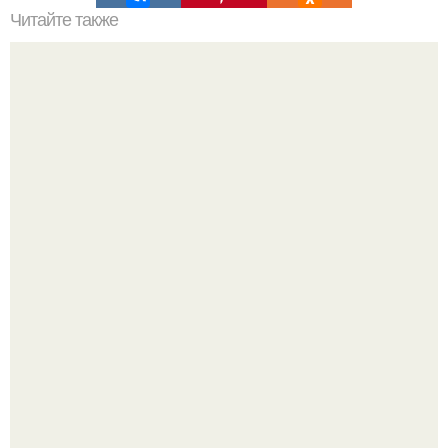
Читайте также
Фитнес для начинающих и похудения. Топ-50
упражнений стоя для начинающих и для любого
возраста: без прыжков и приседаний (+ план на 5 дней)
Мой предыдущий пост неожиданно "Залетел" в соседней