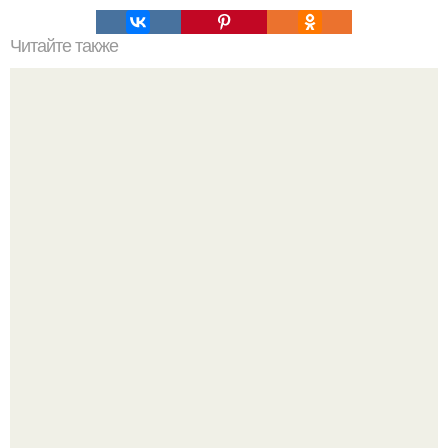
Читайте также
Польза фитнеса для женщин. Польза фитнеса для
девушек.
Я искала название тому, что делаю.