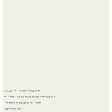
Имбирь - это не только ароматная специя, но и отличный
ингредиент для полезных напитков и блюд.
Тут даже мы не знаем, как комментировать.
© 2026 Фитнес для похудения
Контакты
Пользовательское соглашение
Политика конфидециальности
Обратная связь