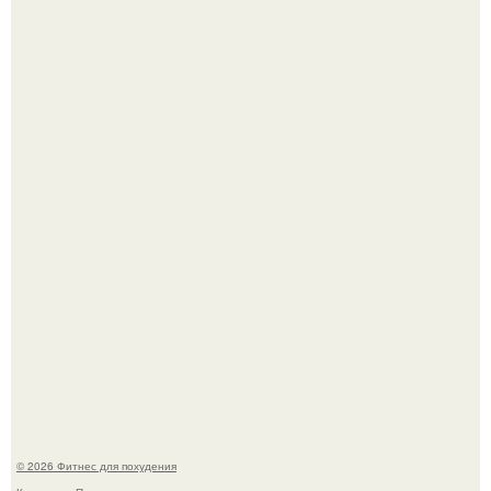
Одноклассники решили жестоко разыграть парня - и всё
пошло не по плану.
В 2026 году учёные показали, как мог бы выглядеть
человек, если бы его тело эволюционировало
специально для выживания в автокатастpoфах.
© 2026 Фитнес для похудения