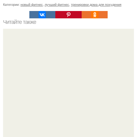
Категории:
новый фитнес
,
лучший фитнес
,
тренировки дома для похудения
Читайте также
Фитнес день. В основном работа была с шастом -
баланс, поворот.