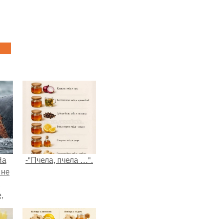
На
-"Пчела, пчела …".
 не
а
,
к