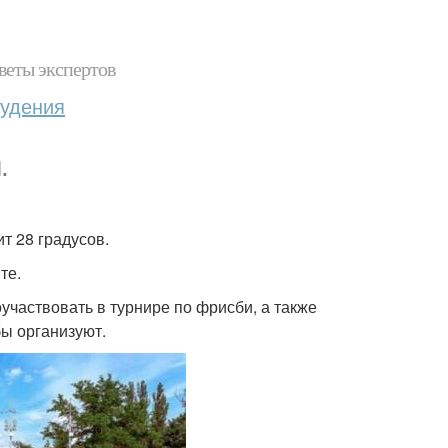
веты экспертов
худения
.
т 28 градусов.
те.
поучаствовать в турнире по фрисби, а также
бы организуют.