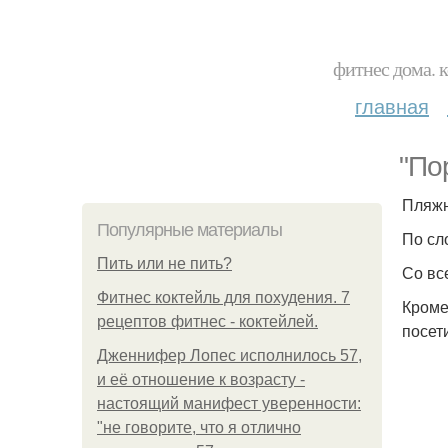
фитнес дома. 
главная
"По
Пляжн
Популярные материалы
По сл
Пить или не пить?
Со вс
Фитнес коктейль для похудения. 7
Кроме
рецептов фитнес - коктейлей.
посет
Дженнифер Лопес исполнилось 57,
и её отношение к возрасту -
настоящий манифест уверенности:
"не говорите, что я отлично