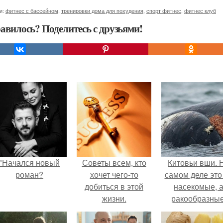
и:
фитнес с бассейном
,
тренировки дома для похудения
,
спорт фитнес
,
фитнес клуб
авилось? Поделитесь с друзьями!
"Начался новый
Советы всем, кто
Китовьи вши. 
роман?
хочет чего-то
самом деле это
добиться в этой
насекомые, 
жизни.
ракообразные
относящиеся 
бокоплавам.