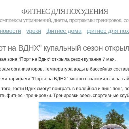
ФИТНЕС ДЛЯ ПОХУДЕНИЯ
комплексы упражнений, диеты, программы тренировок, со
новости
уроки
фитнес дома
фитнес для по
рт на ВДНХ" купальный сезон открыл
ая зона "Порт на Вднх" открыла сезон купания 7 мая.
овам организаторов, температура воды в бассейнах состави
еми тарифами "Порта на ВДНХ" можно ознакомиться на сай
 того, гости Вднх смогут поиграть в волейбол и пинг-понг, 
ить фитнес - тренировки. Тренировки здесь спортивные клу