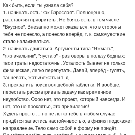
Как быть, если ты узнала себя?
1. начинать есть "как Взрослая". Полноценно,
расставляя приоритеты. Не боясь есть, в том числе
"Вкусное". Внезапно может оказаться, что в стороны
тебя не понесло, а понесло вперёд, т. к. самочувствие
стало налаживаться.
2. начинать двигаться. Аргументы типа "Яжмать",
"яжначальник", "яустаю" - разговоры в пользу бедных:
твои траты недостаточны. Усталость бывает не только
физическая, легко перепутать. Давай, вперёд - гулять,
танцевать, жать/бежать и т. д.
3. прекратить поиск волшебной таблетки. И вообще,
перестать рассматривать задачу как временное
неудобство. Оооо нет, это проект, который навсегда. И
нет, это не проклятье, это привилегия!
Худеть просто … но не легко тебе в любом случае
придётся запастись настойчивостью, а физикл подскажет
направление. Тело само собой в форму не придёт.