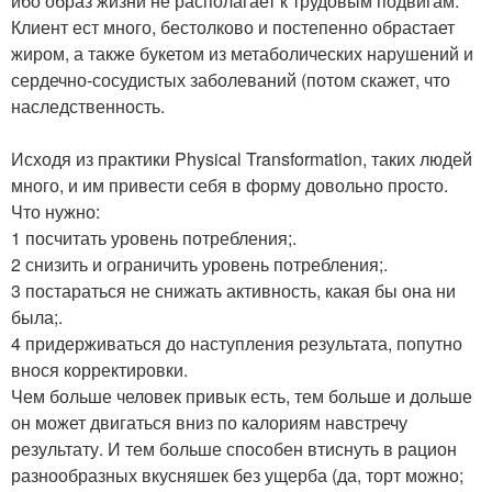
ибо образ жизни не располагает к трудовым подвигам.
Клиент ест много, бестолково и постепенно обрастает
жиром, а также букетом из метаболических нарушений и
сердечно-сосудистых заболеваний (потом скажет, что
наследственность.
Исходя из практики Physical Transformation, таких людей
много, и им привести себя в форму довольно просто.
Что нужно:
1 посчитать уровень потребления;.
2 снизить и ограничить уровень потребления;.
3 постараться не снижать активность, какая бы она ни
была;.
4 придерживаться до наступления результата, попутно
внося корректировки.
Чем больше человек привык есть, тем больше и дольше
он может двигаться вниз по калориям навстречу
результату. И тем больше способен втиснуть в рацион
разнообразных вкусняшек без ущерба (да, торт можно;