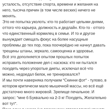
усталость, отсутствие спорта, времени и желания на
него, тысяча причин (в том числе веских) ничего не
менять.
Это не попытка уколоть: кто-то работает целыми днями,
оттого что карьера, должность и дедлайн. Кто-то - оттого
что единственный кормилец в семье. И то и другое
вынуждает смещать фокус на более насущные
проблемы до тех пор, пока поочерёдно не начнут давать
трещины штаны, зеркало, самооценка и здоровье.
Всё это дополняется опытом прошлых попыток
исправить положение дел с наскока: кто ни пытался
похудеть через упоротые диеты, исключал всё что
можно, недоедал белок, не тренировался?
И мы почти наверняка получаем "Скинни фэт" - тулово, в
котором критически мало мышечной массы, но всё ещё
достаточно много жировой. Зрелище печальное. И
запрос: "мне б Буквально на 2-3 кг Похудеть, Желательно
вот тут".