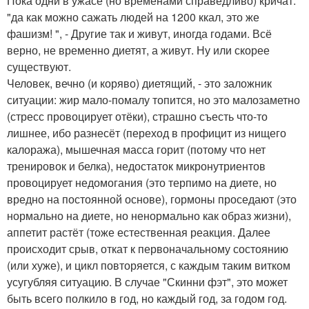
Пока одни в ужасе (но временами справедливо) кричат:
"да как можно сажать людей на 1200 ккал, это же
фашизм! ", - Другие так и живут, иногда годами. Всё
верно, не временно диетят, а живут. Ну или скорее
существуют.
Человек, вечно (и коряво) диетящий, - это заложник
ситуации: жир мало-помалу топится, но это малозаметно
(стресс провоцирует отёки), страшно съесть что-то
лишнее, ибо разнесёт (переход в профицит из нищего
калоража), мышечная масса горит (потому что нет
тренировок и белка), недостаток микронутриентов
провоцирует недомогания (это терпимо на диете, но
вредно на постоянной основе), гормоны проседают (это
нормально на диете, но ненормально как образ жизни),
аппетит растёт (тоже естественная реакция. Далее
происходит срыв, откат к первоначальному состоянию
(или хуже), и цикл повторяется, с каждым таким витком
усугубляя ситуацию. В случае "Скинни фэт", это может
быть всего полкило в год, но каждый год, за годом год.