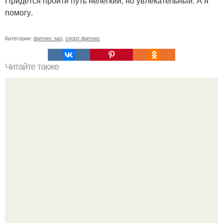
Придётся пройти путь нелёгкий, но увлекательный. А я
помогу.
Категории:
фитнес зал
,
спорт фитнес
Читайте также
Сколько раз нужно делать планку, чтобы похудеть.
Сколько раз в день делать планку —, чтобы был
результат для похудения