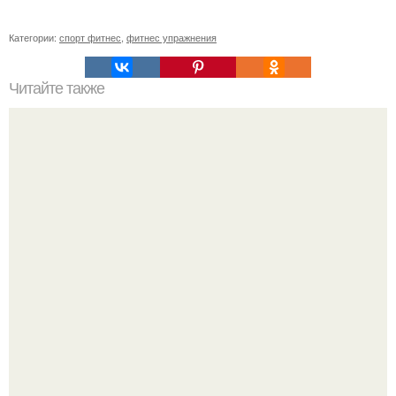
Категории:
спорт фитнес
,
фитнес упражнения
Читайте также
Тренировки при протрузии. Межпозвоночная грыжа,
протрузия.