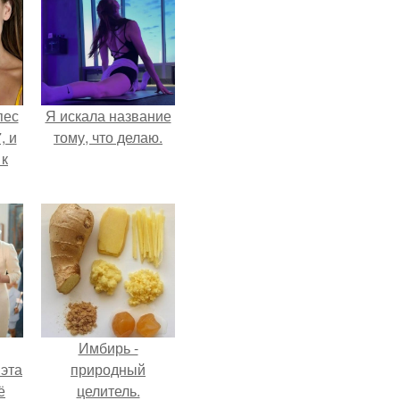
пес
Я искала название
, и
тому, что делаю.
 к
не
я
жу
Имбирь -
 эта
природный
ё
целитель.