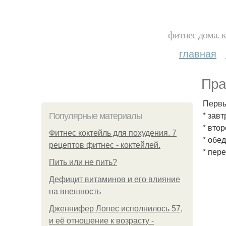
фитнес дома. 
главная
Пра
Первы
* зав
Популярные материалы
* втор
Фитнес коктейль для похудения. 7
* обе
рецептов фитнес - коктейлей.
* пер
Пить или не пить?
Дефицит витаминов и его влияние
на внешность
Дженнифер Лопес исполнилось 57,
и её отношение к возрасту -