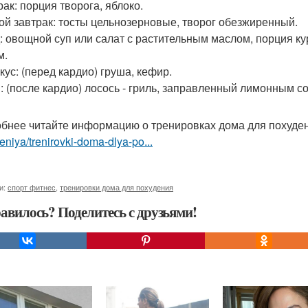
рак: порция творога, яблоко.
рой завтрак: тосты цельнозерновые, творог обезжиренный.
д: овощной суп или салат с растительным маслом, порция ку
м.
кус: (перед кардио) груша, кефир.
н: (после кардио) лосось - гриль, заправленный лимонным с
бнее читайте информацию о тренировках дома для похуде
niya/trenirovki-doma-dlya-po...
и:
спорт фитнес
,
тренировки дома для похудения
авилось? Поделитесь с друзьями!