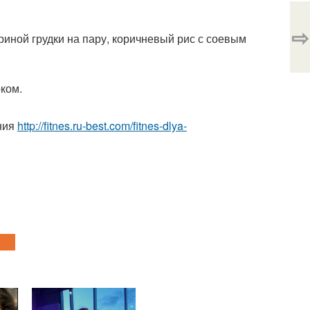
⇨
риной грудки на пару, коричневый рис с соевым
оком.
ния
http://fitnes.ru-best.com/fitnes-dlya-