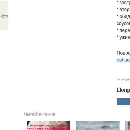
* завт
* вто
⇦
* обе
соусо
* пере
* ужи
Подро
pohude
Категори
Понр
Читайте также