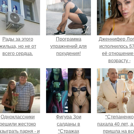
Рады за этого
Программа
Дженнифер Ло
жильца, но не от
упражнений для
исполнилось 57
всего сердца.
похудения!
её отношение
возрасту -
настоящий
манифест
уверенности: "
говорите, что 
отлично выгля
для 57.
Одноклассники
Фигура Зои
"Степаненко
решили жестоко
салданы в
пахала 40 лет, а
азыграть парня - и
"Стражах
пришла на вс