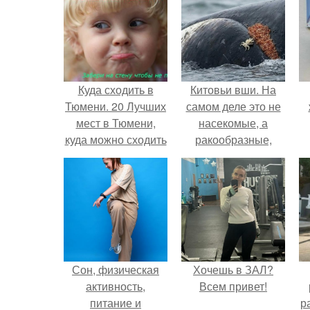
Куда сходить в
Китовьи вши. На
Тюмени. 20 Лучших
самом деле это не
мест в Тюмени,
насекомые, а
куда можно сходить
ракообразные,
с маленьким
относящиеся к
ребенком
бокоплавам.
Сон, физическая
Хочешь в ЗАЛ?
активность,
Всем привет!
питание и
р