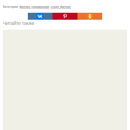
Категории:
фитнес упражнения
,
спорт фитнес
Читайте также
Девушка конник. "Если Ваша Девушка - Конник" (c).