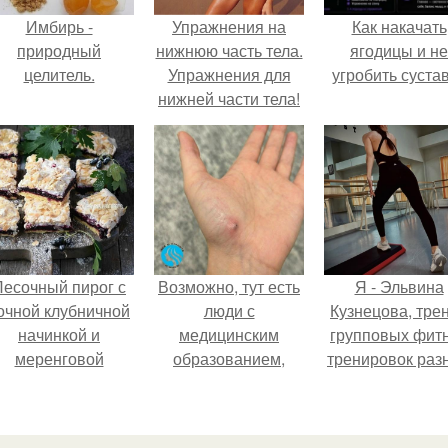
Имбирь -
Упражнения на
Как накачать
природный
нижнюю часть тела.
ягодицы и не
целитель.
Упражнения для
угробить суста
нижней части тела!
Песочный пирог с
Возможно, тут есть
Я - Эльвина
очной клубничной
люди с
Кузнецова, тре
начинкой и
медицинским
групповых фит
меренговой
образованием,
тренировок раз
шапочкой!
подскажите, что
направлений
делать!