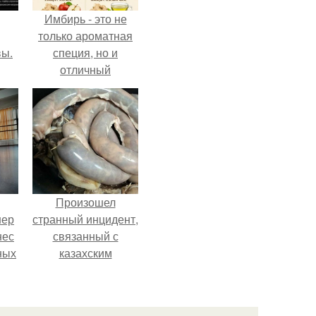
Имбирь - это не
только ароматная
вы.
специя, но и
отличный
ингредиент для
полезных напитков
и блюд.
Произошел
нер
странный инцидент,
нес
связанный с
ных
казахским
.
деликатесом.