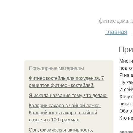
фитнес дома. 
главная
При
Многи
подго
Популярные материалы
Я нач
Фитнес коктейль для похудения. 7
Ну как
рецептов фитнес - коктейлей.
И сей
Я искала название тому, что делаю.
Хочу 
никак
Калории сахара в чайной ложке.
Оба э
Калорийность сахара в чайной
Кто н
ложке и в 100 граммах
Сон, физическая активность,
Категори