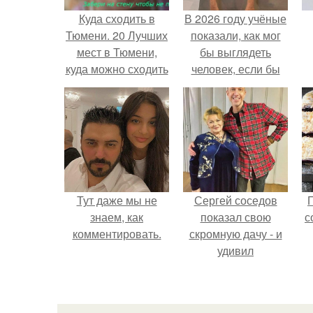
Куда сходить в
В 2026 году учёные
Тюмени. 20 Лучших
показали, как мог
мест в Тюмени,
бы выглядеть
куда можно сходить
человек, если бы
с маленьким
его тело
ребенком
эволюционировало
специально для
выживания в
автокатастpoфах.
Тут даже мы не
Сергей соседов
знаем, как
показал свою
с
комментировать.
скромную дачу - и
удивил
поклонников.