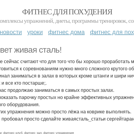
ФИТНЕС ДЛЯ ПОХУДЕНИЯ
комплексы упражнений, диеты, программы тренировок, со
новости
уроки
фитнес дома
фитнес для по
вет живая сталь!
е сейчас считают что для того что бы хорошо проработать 
товиться к соревнованиям нужно много сложного крутого об
инал заниматься в залах в которых кроме штанги и шири нич
 и все кто постарше;.
час продолжаю заниматься в самых простых залах.
показать парочку простых но крайне эффективных упражнен
ого оборудования.
тих упражнения можно просто лёжа на коврике выполнять.
е пробовал просто сделайте живаясталь_статьи сергейтаран
и:
фитнес клуб
,
фитнес зал
,
фитнес упражнения