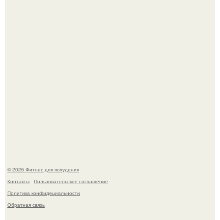
Тут даже мы не знаем, как комментировать.
Сергей соседов показал свою скромную дачу - и удивил
поклонников.
© 2026 Фитнес для похудения
Контакты
Пользовательское соглашение
Политика конфидециальности
Обратная связь