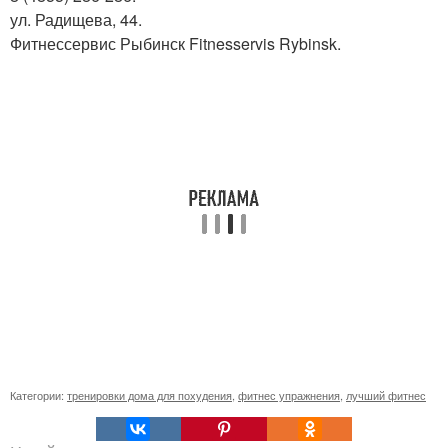
ул. Радищева, 44.
Фитнессервис Рыбинск Fitnesservis Rybinsk.
Категории:
тренировки дома для похудения
,
фитнес упражнения
,
лучший фитнес