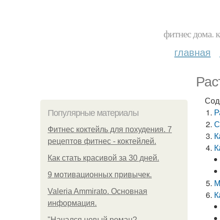
фитнес дома. 
главная
Рас
Сод
Р
Популярные материалы
С
Фитнес коктейль для похудения. 7
К
рецептов фитнес - коктейлей.
К
Как стать красивой за 30 дней.
9 мотивационных привычек.
М
Valeria Ammirato. Основная
К
информация.
"Начался новый роман?