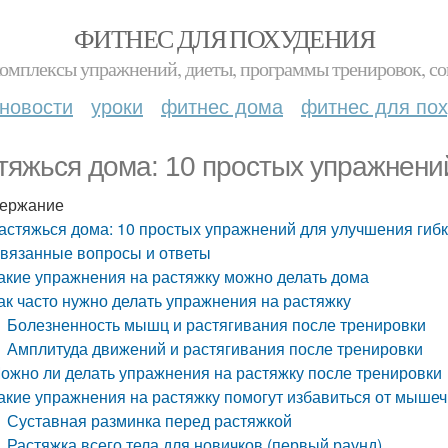
ФИТНЕС ДЛЯ ПОХУДЕНИЯ
комплексы упражнений, диеты, программы тренировок, со
новости
уроки
фитнес дома
фитнес для по
тяжься дома: 10 простых упражнени
ержание
астяжься дома: 10 простых упражнений для улучшения гиб
вязанные вопросы и ответы
акие упражнения на растяжку можно делать дома
ак часто нужно делать упражнения на растяжку
Болезненность мышц и растягивания после тренировки
Амплитуда движений и растягивания после тренировки
ожно ли делать упражнения на растяжку после тренировки
акие упражнения на растяжку помогут избавиться от мыше
Суставная разминка перед растяжкой
Растяжка всего тела для новичков (первый раунд)