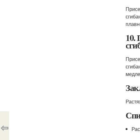
Присе
сгиба
плавн
10.
сги
Присе
сгиба
медле
Зак
Растя
Спи
⇦
Рас