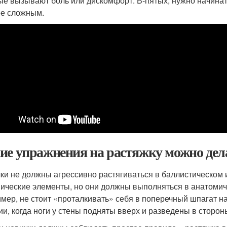
ые вызывают боль или дискомфорт. В-пятых, нужно начинат
ее сложным.
ие упражнения на растяжку можно дел
ки не должны агрессивно растягиваться в баллистическом 
ические элементы, но они должны выполняться в анатомиче
мер, не стоит «проталкивать» себя в поперечный шпагат н
ии, когда ноги у стены подняты вверх и разведены в сторон