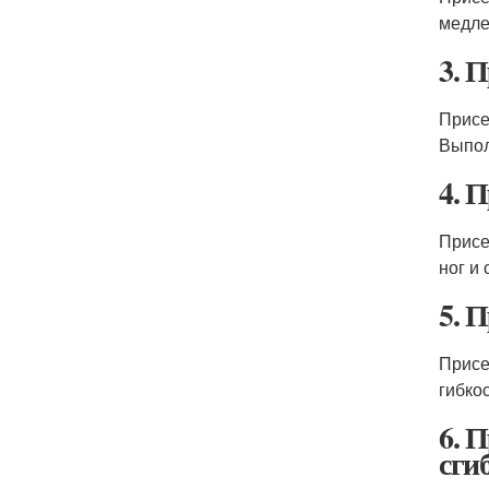
медле
3. 
Присе
Выпол
4. 
Присе
ног и
5. 
Присе
гибко
6. 
сги