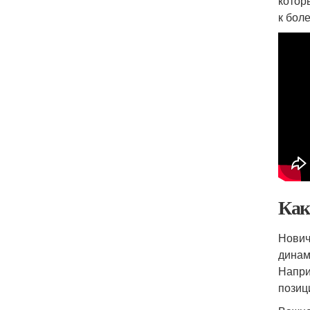
котор
к бол
Как
Нович
динам
Напри
позиц