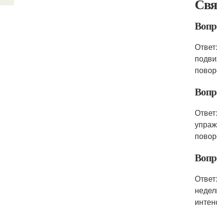
Свя
Вопр
Ответ
подви
повор
Вопр
Ответ
упраж
повор
Вопр
Ответ
недел
интен