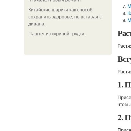
М
Китайские шарики как способ
К
сохранить здоровье, не вставая с
М
дивана.
Рас
Паштет из куриной грудки.
Растя
Вст
Растя
1. 
Присе
чтобы
2. 
Присе