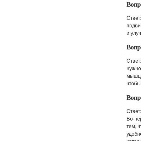
Вопр
Ответ
подви
и улу
Вопр
Ответ
нужно
мышцы
чтобы
Вопр
Ответ
Во-пе
тем, 
удобн