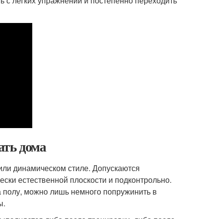
ь с лёгких упражнений и постепенно переходить
ать дома
или динамическом стиле. Допускаются
ски естественной плоскости и подконтрольно.
а полу, можно лишь немного попружинить в
ы.