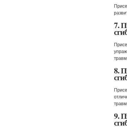
Присе
разви
7. 
сги
Присе
упраж
травм
8. 
сги
Присе
отлич
травм
9. 
сги