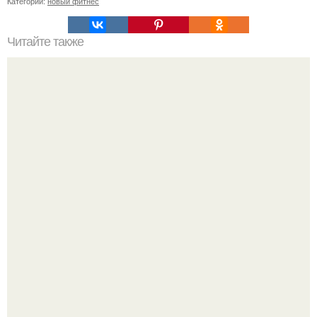
Категории:
новый фитнес
Читайте также
Сколько раз нужно делать планку, чтобы похудеть.
Сколько раз в день делать планку —, чтобы был
результат для похудения