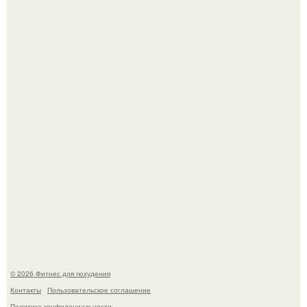
Сон, физическая активность, питание и эмоциональное
состояние!
Одноклассники решили жестоко разыграть парня - и всё
пошло не по плану.
© 2026 Фитнес для похудения
Контакты
Пользовательское соглашение
Политика конфидециальности