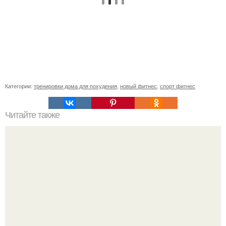
Категории:
тренировки дома для похудения
,
новый фитнес
,
спорт фитнес
Читайте также
Низкокалорийные продукты для похудения список с
калориями. Полная таблица калорийности продуктов