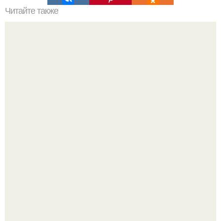
Читайте также
Как правильно питаться девушкам, которые
тренируются?
На излучине реки десны в зоне отдыха "Заречье"
обустроили комфортный городской пляж.