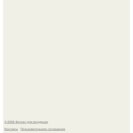
Одноклассники решили жестоко разыграть парня - и всё
пошло не по плану.
Фигура Зои салданы в "Стражах Галактики" до сих пор
вызывает восхищение.
© 2026 Фитнес для похудения
Контакты
Пользовательское соглашение