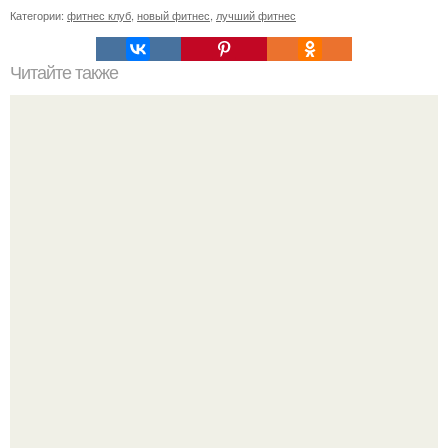
Категории:
фитнес клуб
,
новый фитнес
,
лучший фитнес
Читайте также
Сколько раз нужно делать планку, чтобы похудеть.
Сколько раз в день делать планку —, чтобы был
результат для похудения