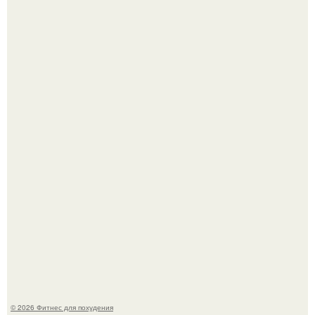
Тут даже мы не знаем, как комментировать.
Сергей соседов показал свою скромную дачу - и удивил
поклонников.
© 2026 Фитнес для похудения