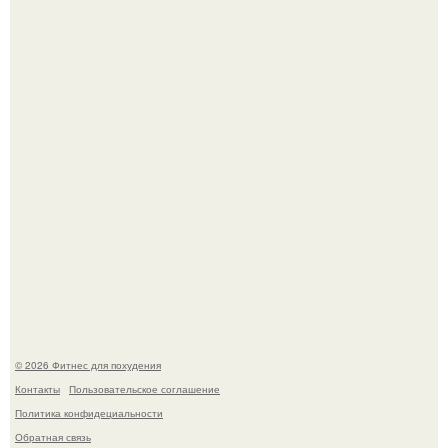
3 мифа о моей деятельности смехотерапевта.
Уральская Барби уехала заграницу, чтобы сделать себе
грудь мечты за 12, 5 тыс.
© 2026 Фитнес для похудения
Контакты
Пользовательское соглашение
Политика конфидециальности
Обратная связь