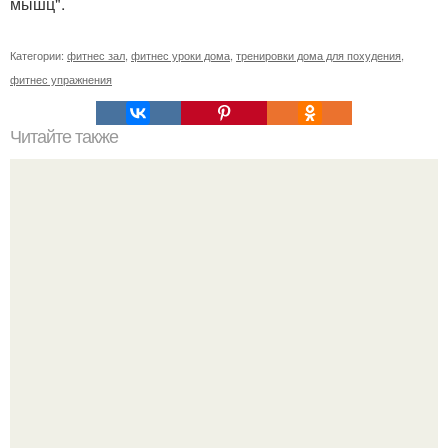
мышц".
Категории:
фитнес зал
,
фитнес уроки дома
,
тренировки дома для похудения
,
фитнес упражнения
Читайте также
Куда сходить в Тюмени. 20 Лучших мест в Тюмени, куда
можно сходить с маленьким ребенком