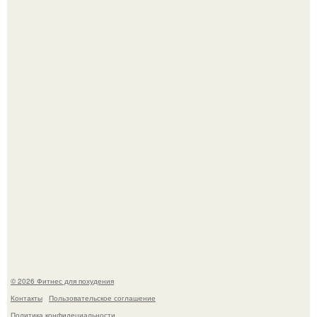
3 мифа о моей деятельности смехотерапевта.
Как накачать ягодицы и не угробить суставы.
© 2026 Фитнес для похудения
Контакты
Пользовательское соглашение
Политика конфидециальности