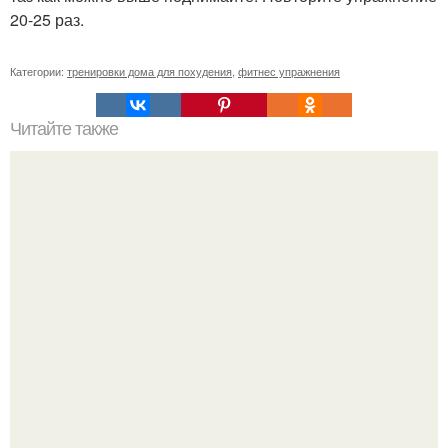
20-25 раз.
Категории:
тренировки дома для похудения
,
фитнес упражнения
Читайте также
Мабу стойка. Мабу или,, стойка всадника".