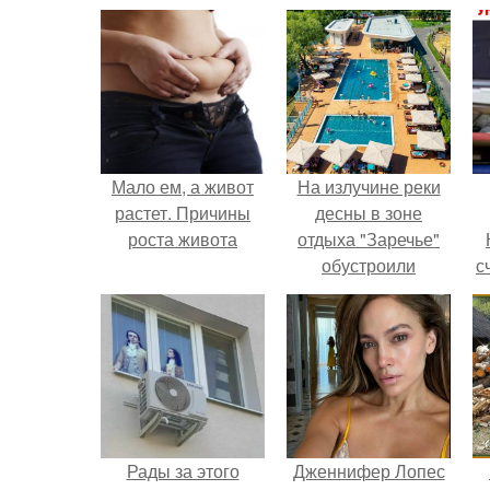
Мало ем, а живот
На излучине реки
растет. Причины
десны в зоне
роста живота
отдыха "Заречье"
обустроили
с
комфортный
городской пляж.
Рады за этого
Дженнифер Лопес