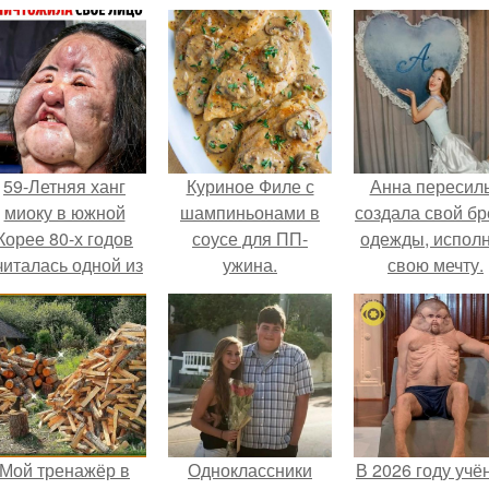
59-Летняя ханг
Куриное Филе с
Анна пересил
миоку в южной
шампиньонами в
создала свой б
Корее 80-х годов
соусе для ПП-
одежды, испол
читалась одной из
ужина.
свою мечту.
самых
привлекательных
женщин.
Мой тренажёр в
Одноклассники
В 2026 году учё