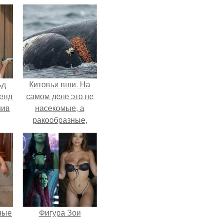
ьд
Китовьи вши. На
ренд
самом деле это не
нив
насекомые, а
ракообразные,
относящиеся к
бокоплавам.
ные
Фигура Зои