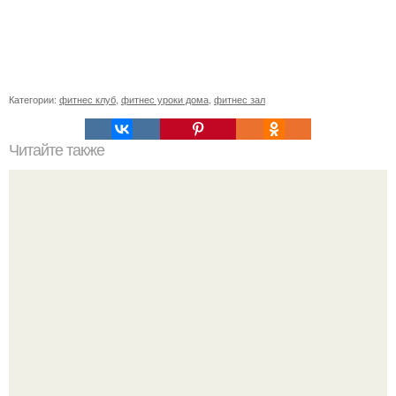
Категории:
фитнес клуб
,
фитнес уроки дома
,
фитнес зал
Читайте также
Мед: загадочная пища для здоровья