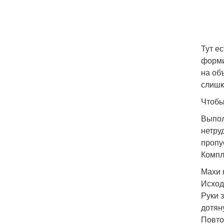
Тут е
форми
на об
слишк
Чтобы
Выпол
нетру
пропу
Компл
Махи 
Исход
Руки 
дотян
Повто