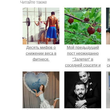
Читайте также
Десять мифов о
Мой предыдущий
снижении веса в
пост неожиданно
фитнесе.
"Залетел" в
н
соседней соцсети и
с
появился в ленте
множества людей.