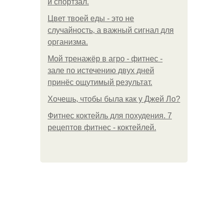
и спортзал.
Цвет твоей еды - это не
случайность, а важный сигнал для
организма.
Мой тренажёр в агро - фитнес -
зале по истечению двух дней
принёс ощутимый результат.
Хочешь, чтобы была как у Джей Ло?
Фитнес коктейль для похудения. 7
рецептов фитнес - коктейлей.