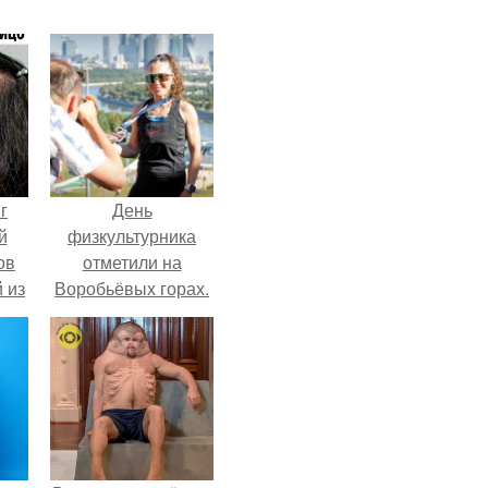
г
День
й
физкультурника
ов
отметили на
 из
Воробьёвых горах.
ых