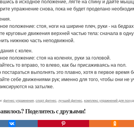
вшись в исходное положение, лягте на спину и дайте мышц
рите упражнение снова, пока не будет проделано необходи
ния.
ное положение: стоя, ноги на ширине плеч, руки - на бедрах
те круговые движения верхней частью тела: сначала в одну,
нить нижнюю часть неподвижной.
дания с колен.
ное положение: стоя на коленях, руки за головой.
айтесь то вправо, то влево, как бы присаживаясь на пол.
 постараться выполнять это плавно, хотя в первое время бе
айте себе движениями рук; именно для того, чтобы они не
фиксируются на затылке.
и:
фитнес упражнения
,
спорт фитнес
,
лучший фитнес
,
комплекс упражнений для поху
авилось? Поделитесь с друзьями!