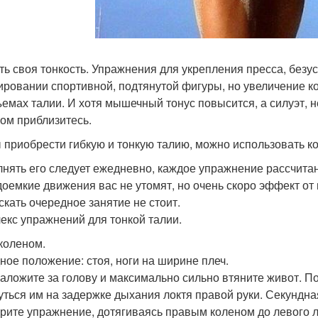
сть своя тонкость. Упражнения для укрепления пресса, без
ровании спортивной, подтянутой фигуры, но увеличение ко
ъемах талии. И хотя мышечный тонус повысится, а силуэт, н
ом приблизитесь.
 приобрести гибкую и тонкую талию, можно использовать 
нять его следует ежедневно, каждое упражнение рассчитан
доемкие движения вас не утомят, но очень скоро эффект от 
скать очередное занятие не стоит.
екс упражнений для тонкой талии.
коленом.
ное положение: стоя, ноги на ширине плеч.
заложите за голову и максимально сильно втяните живот. П
уться им на задержке дыхания локтя правой руки. Секундная
рите упражнение, дотягиваясь правым коленом до левого л