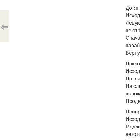
Дотян
Исход
Левую
⇦
не от
Снача
нараб
Верну
Накло
Исход
На вы
На сл
полож
Проде
Повор
Исход
Медле
некот