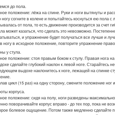
емся до пола.
ное положение: лёжа на спине. Руки и ноги вытянуты и рас
 ногу согните в колене и попытайтесь коснуться ею пола с 
рывалась от пола, то есть движение производится за счет ги
ла может казаться, что сделать это невозможно. Постепенн
атываться, и упражнение будет получаться все лучше и луч
в ногу в исходное положение, повторите упражнение право
ны у стула.
ное положение: стоя правым боком к стулу. Правая нога на 
дохе сделайте глубокий наклон к левой ноге. Старайтесь не
едующем выдохе наклонитесь к ноге, лежащей на спинке сту
ение.
лав цикл (15 раз) на одну сторону, смените положение ног 
оты корпуса.
ное положение: сидя на полу, ноги разведены максимально
нно поворачивайте корпус вправо - до тех пор, пока не в
орое болевое ощущение. Потом также медленно сделайте п