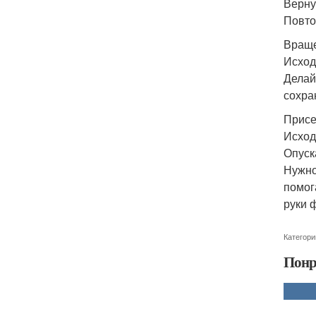
Верну
Повто
Враще
Исход
Делай
сохра
Присе
Исход
Опуск
Нужно
помог
руки 
Категори
Понр