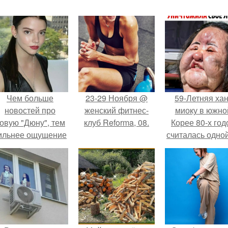
Чем больше
23-29 Ноября @
59-Летняя хан
новостей про
женский фитнес-
миоку в южно
овую "Дюну", тем
клуб Reforma, 08.
Корее 80-х год
ильнее ощущение
считалась одной
- нас снова ждёт
самых
что-то мощное.
привлекательн
женщин.