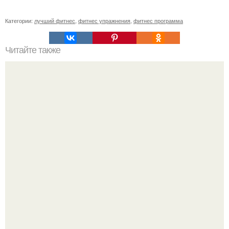
Категории:
лучший фитнес
,
фитнес упражнения
,
фитнес программа
Читайте также
Тренировка дома: ноги и пресс!