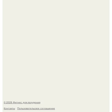
Имбирь - это не только ароматная специя, но и отличный
ингредиент для полезных напитков и блюд.
Тут даже мы не знаем, как комментировать.
© 2026 Фитнес для похудения
Контакты
Пользовательское соглашение