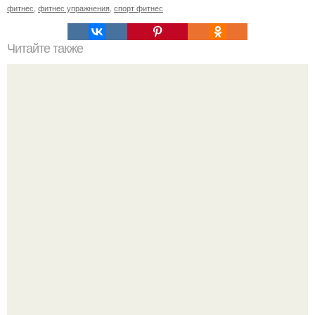
фитнес
,
фитнес упражнения
,
спорт фитнес
Читайте также
Один из самых популярных вопросов, как обрести
плоский живот?