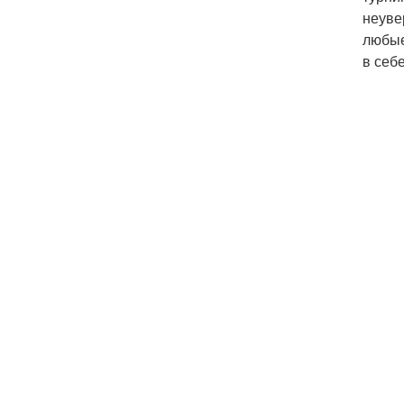
неуве
любые
в себ