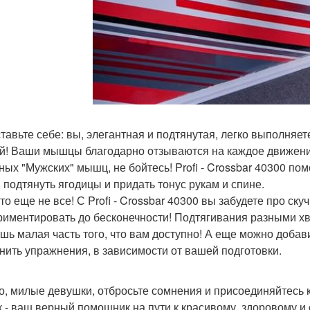
тавьте себе: вы, элегантная и подтянутая, легко выполняет
й! Ваши мышцы благодарно отзываются на каждое движение,
ных "Мужских" мышц, не бойтесь! Profi - Crossbar 40300 по
, подтянуть ягодицы и придать тонус рукам и спине.
это еще не все! С Profi - Crossbar 40300 вы забудете про с
риментировать до бесконечности! Подтягивания разными хва
ишь малая часть того, что вам доступно! А еще можно добав
нить упражнения, в зависимости от вашей подготовки.
то, милые девушки, отбросьте сомнения и присоединяйтесь к 
к - ваш верный помощник на пути к красивому, здоровому и 