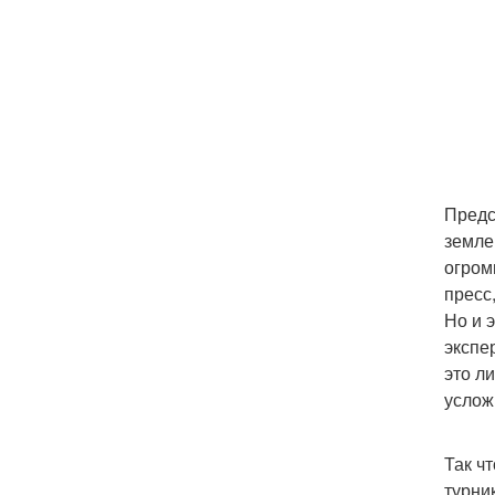
Предс
земле
огром
пресс
Но и 
экспе
это л
услож
Так ч
турни