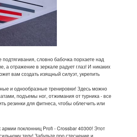
е подтягивания, словно бабочка порхаете над
 а отражение в зеркале радует глаз! И никаких
может вам создать изящный силуэт, укрепить
кучные и однообразные тренировки! Здесь можно
тами, подъемы ног, отжимания от турника - все
ить резинки для фитнеса, чтобы облегчить или
армии поклонниц Profi - Crossbar 40300! Этот
сильному телу! Забудьте про стеснение и