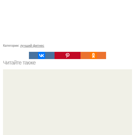
Категории:
лучший фитнес
Читайте также
Как растянуть хлопковые трусы. Как растянуть хлопок