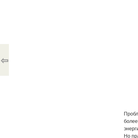
⇦
Пробл
более
энерг
Но пр