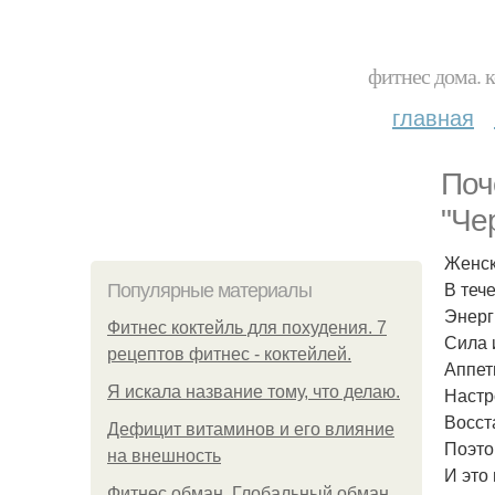
фитнес дома. 
главная
Поч
"Че
Женск
В теч
Популярные материалы
Энерг
Фитнес коктейль для похудения. 7
Сила 
рецептов фитнес - коктейлей.
Аппет
Я искала название тому, что делаю.
Настр
Восст
Дефицит витаминов и его влияние
Поэтом
на внешность
И это
Фитнес обман. Глобальный обман