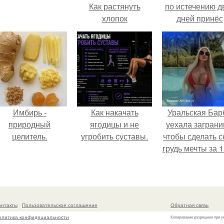
Как растянуть
по истечению д
хлопок
дней принёс
ощутимый
результат.
Имбирь -
Как накачать
Уральская Бар
природный
ягодицы и не
уехала заграни
целитель.
угробить суставы.
чтобы сделать с
грудь мечты за 1
тыс.
онтакты
Пользовательское соглашение
Обратная связь
олитика конфидециальности
Копирование разрешено при у