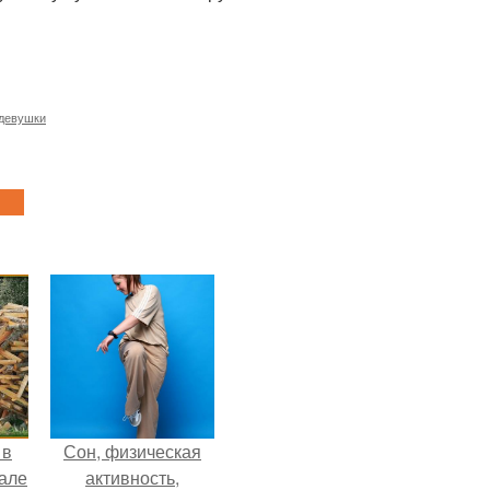
девушки
 в
Сон, физическая
зале
активность,