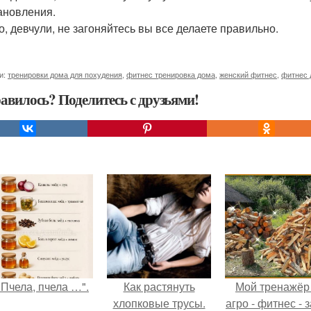
ановления.
то, девчули, не загоняйтесь вы все делаете правильно.
и:
тренировки дома для похудения
,
фитнес тренировка дома
,
женский фитнес
,
фитнес 
авилось? Поделитесь с друзьями!
"Пчела, пчела …".
Как растянуть
Мой тренажёр
хлопковые трусы.
агро - фитнес - 