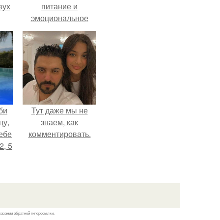
вух
питание и
эмоциональное
состояние!
би
Тут даже мы не
цу,
знаем, как
ебе
комментировать.
2, 5
казании обратной гиперссылки.