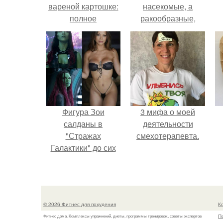
вареной картошке:
насекомые, а
полное
ракообразные,
руководство
относящиеся к
бокоплавам.
Фигура Зои
3 мифа о моей
салданы в
деятельности
"Стражах
смехотерапевта.
Галактики" до сих
пор вызывает
восхищение.
© 2026 Фитнес для похудения
К
П
Фитнес дома. Комплексы упражнений, диеты, программы тренировок, советы экспертов