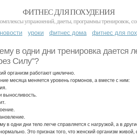
ФИТНЕС ДЛЯ ПОХУДЕНИЯ
комплексы упражнений, диеты, программы тренировок, со
новости
уроки
фитнес дома
фитнес для по
ему в одни дни тренировка дается лег
рез Силу"?
ий организм работают циклично.
ение месяца меняется уровень гормонов, а вместе с ним:
ия.
и выносливость.
ит.
оение.
ановление.
у в одни дни тело легче справляется с нагрузкой, а в други
 нормально. Это признак того, что женский организм живой,