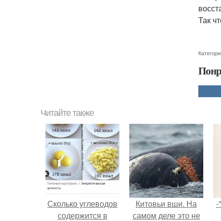
восст
Так ч
Категори
Понр
Читайте также
Сколько углеводов
Китовьи вши. На
-
содержится в
самом деле это не