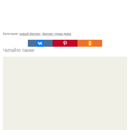
Категории:
новый фитнес
,
фитнес уроки дома
Читайте также
Целевая аудитория фитнес-клуба. Как определить свою
целевую аудиторию: 11 основных параметров (
параметры составления портрета ЦА).