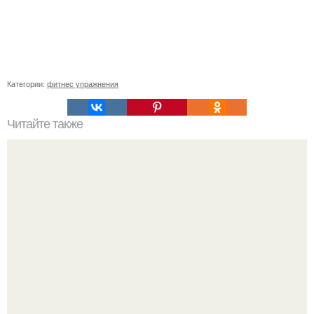
Категории:
фитнес упражнения
Читайте также
Фитнес для глаз творит чудеса сохрани себе?