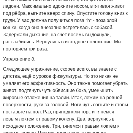
ладони. Максимально вдохните носом, втягивая живот
под рёбра, выгните вверх спину. Опустите голову вниз к
груди. У вас должна получиться поза "h" - поза злой
кошки, когда она внезапно встретилась с собакой.
Задержали дыхание, на счёт восемь выдохнули,
расслабились. Вернулись в исходное положение. Мы
повторяем три раза.
Упражнение 3.
Следующее упражнение, скорее всего, вы знаете с
детства, ещё с уроков физкультуры. Но это никак не
умаляет его эффективность. Оно также помогает убрать
живот, подтянуть чуть обвисшие бока, уменьшить
жировые отложения на талии. Итак, лежим на ровной
поверхности, руки за головой. Ноги чуть согните и стопы
поставьте на пол. Раз, приподняли торс и тянемся
левым локтем к правому колену. Два, вернулись в
исходное положение. Три, тянемся правым локтём к
левому колену. Четыре, вернулись в исходное