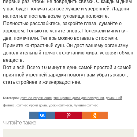
первый раз, чтобы не повредить связки. С каждым днём
у вас будет получаться всё лучше и уверенней. Ладони
на пол или постель возле туловища положите.
Полностью расслабьтесь, закройте глаза, думайте о
хорошем. Только не усните вновь. Полежали минутку -
две, помечтали. Теперь можно вставать с постели.
Примите контрастный душ. Он даст вашему организму
дополнительный толчок к сжиганию жира, ускоряя обмен
веществ.
Вот и всё. Всего 10 минут в день самой простой и самой
приятной утренней зарядки помогут вам убрать живот,
стать стройнее и жизнерадостнее.
Категории:
фитнес упражнения
,
тренировки дома для похудения
,
домашний
фитнес
,
фитнес уроки дома
,
уроки фитнеса
,
лучший фитнес
Читайте также