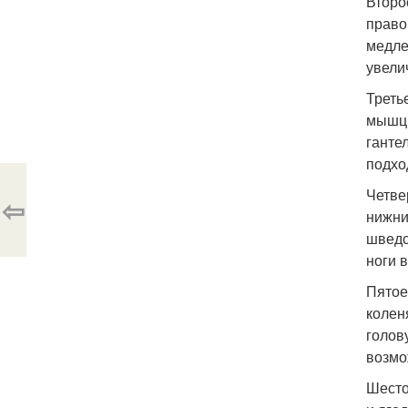
Второ
право
медле
увелич
Треть
мышцы
ганте
подхо
Четве
⇦
нижни
шведс
ноги 
Пятое
колен
голов
возмо
Шесто