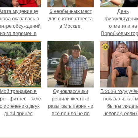
Агата муцениеце
5 необычных мест
День
нова оказалась в
для снятия стресса
физкультурни
ентре обсуждений
в Москве.
отметили на
из-за перемен в
Воробьёвых гор
личной жизни.
Мой тренажёр в
Одноклассники
В 2026 году учё
ро - фитнес - зале
решили жестоко
показали, как 
о истечению двух
разыграть парня - и
бы выглядет
дней принёс
всё пошло не по
человек, если 
ощутимый
плану.
его тело
результат.
эволюциониров
специально д