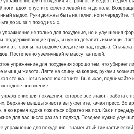
е упражнение для похудения и стройности бедер следует в
й ноги, вдох, опустите колено левой ноги до пола. Возвращ
нный выдох. Руки должны быть на талии, ноги чередуйте. Н
ьте до 30 за 1 поход из 3 х.
е упражнение не только для похудения, но и улучшения форм
, поддерживающие грудь, и нужно добавить им мощи. Лягте
лями в стороны, на выдохе сведите их над грудью. Сначала -
дов. Постепенно увеличивайте массу гантелей.
ртое упражнение для похудения хорошо тем, что убирает л
е мышцы живота. Лягте на спину на коврик, руками возьми
кая стенка. Ноги в коленях согните. Выдыхая, поднимайте и
в исходное положение.
 упражнение для похудения, которое все знают - работа с п
ях. Верхние мышцы живота вы укрепите, качая пресс. Во в
у, а во время вдоха ложиться обратно на пол. Как и пред
жное для вас число раз за 1 подход. Позднее нужно улучшит
е упражнение для похудения - знаменитый гимнастический о