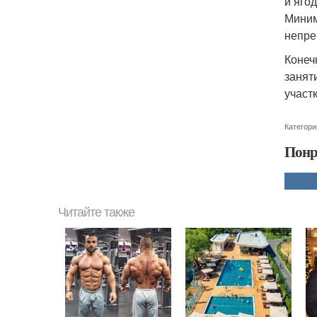
и яго
Миним
непре
Конеч
занят
участк
Категори
Понр
Читайте также