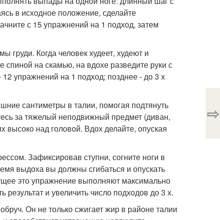
ыполнять выпады на одной ноге: длинный шаг с
аясь в исходное положение, сделайте
ачните с 15 упражнений на 1 подход, затем
ы груди. Когда человек худеет, худеют и
 спиной на скамью, на вдохе разведите руки с
 12 упражнений на 1 подход; позднее - до 3 х
ишние сантиметры в талии, помогая подтянуть
⇨
тесь за тяжелый неподвижный предмет (диван,
х высоко над головой. Вдох делайте, опуская
рессом. Зафиксировав ступни, согните ноги в
ремя выдоха вы должны сгибаться и опускать
ыдущее это упражнение выполняют максимально
ь результат и увеличить число подходов до 3 х.
бруч. Он не только сжигает жир в районе талии