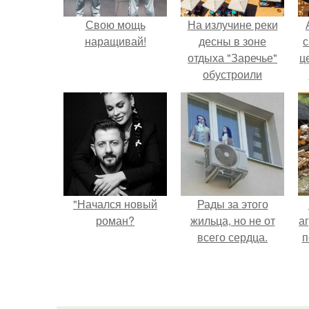
Свою мощь
На излучине реки
наращивай!
десны в зоне
с
отдыха "Заречье"
ц
обустроили
комфортный
городской пляж.
"Начался новый
Рады за этого
роман?
жильца, но не от
аг
всего сердца.
п