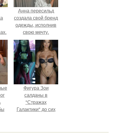
Анна пересильд
ка
создала свой бренд
одежды, исполнив
ах.
свою мечту.
ные
Фигура Зои
мог
салданы в
ь
"Стражах
бы
Галактики" до сих
пор вызывает
ало
восхищение.
ля