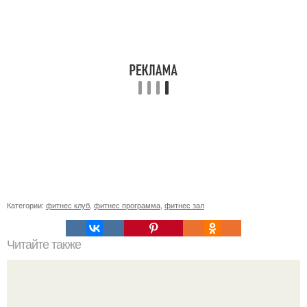
Категории:
фитнес клуб
,
фитнес программа
,
фитнес зал
Читайте также