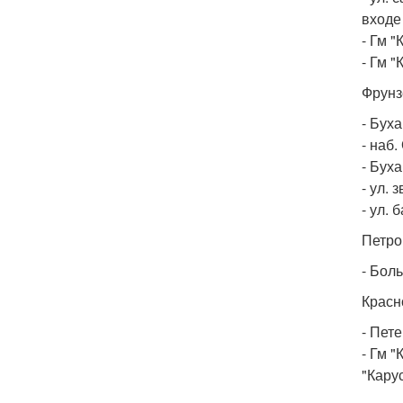
входе
- Гм "
- Гм "
Фрунз
- Буха
- наб.
- Буха
- ул. 
- ул. 
Петро
- Боль
Красн
- Пет
- Гм "
"Кару