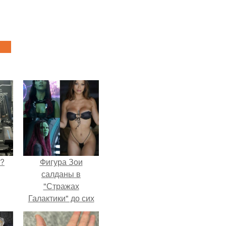
Л?
Фигура Зои
салданы в
"Стражах
Галактики" до сих
пор вызывает
восхищение.