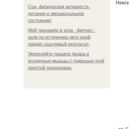
Невск
Сон, физическая активность,
питание и эмоциональное
состояние!
Мой тренажёр в агро - фитнес -
зале по истечению двух дней
принёс ощутимый результат.
Укрепляйте трицепс бедра и
ягодичные мышцы с помощью этой
простой тренировки.