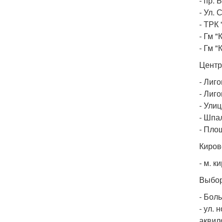
- пр. 
- Ул. 
- ТРК 
- Гм 
- Гм "
Центр
- Лиго
- Лиго
- Улиц
- Шпа
- Пло
Киров
- м. к
Выбор
- Бол
- ул. 
аквил