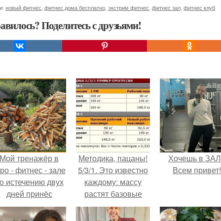
и:
новый фитнес
,
фитнес дома бесплатно
,
экстрим фитнес
,
фитнес зал
,
фитнес клуб
авилось? Поделитесь с друзьями!
Мой тренажёр в
Методика, пацаны!
Хочешь в ЗА
ро - фитнес - зале
5/3/1. Это известно
Всем привет!
о истечению двух
каждому: массу
дней принёс
растят базовые
ощутимый
упражнения.
результат.