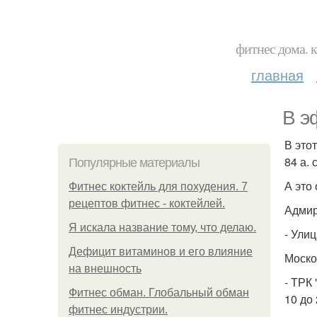
фитнес дома. 
главная
В э
В это
84 а. 
Популярные материалы
А это
Фитнес коктейль для похудения. 7
рецептов фитнес - коктейлей.
Адмир
Я искала название тому, что делаю.
- Улиц
Дефицит витаминов и его влияние
Моско
на внешность
- ТРК
Фитнес обман. Глобальный обман
10 до 
фитнес индустрии.