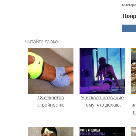
Категори
Понр
Читайте также
13 секретов
Я искала название
стройности:
тому, что делаю.
аг
п