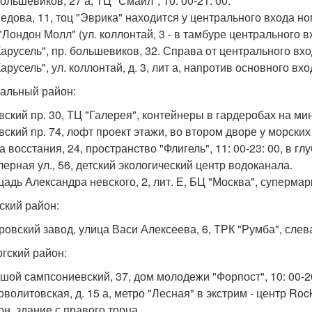
Большевиков, 27 а, ТЦ "Смайл", 10: 00-21: 00.
Седова, 11, тоц "Эврика" находится у центрального входа ном
"Лондон Молл" (ул. коллонтай, 3 - в тамбуре центрального в
"Карусель", пр. большевиков, 32. Справа от центрального вхо
Карусель", ул. коллонтай, д. 3, лит а, напротив основного вх
альный район:
вский пр. 30, ТЦ "Галерея", контейнеры в гардеробах на мин
вский пр. 74, лофт проект этажи, во втором дворе у морских 
а восстания, 24, пространство "Флигель", 11: 00-23: 00, в гл
лерная ул., 56, детский экологический центр водоканала.
щадь Александра невского, 2, лит. Е, БЦ "Москва", супермар
ский район:
ировский завод, улица Васи Алексеева, 6, ТРК "Румба", слева
гский район:
ьшой сампсониевский, 37, дом молодежи "Форпост", 10: 00-20
новолитовская, д. 15 а, метро "Лесная" в экстрим - центр R
он, здание с правого торца.