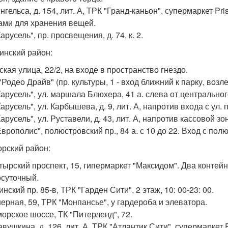
Энгельса, д. 154, лит. А, ТРК "Гранд-каньон", супермаркет Pr
ми для хранения вещей.
Карусель", пр. просвещения, д. 74, к. 2.
инский район:
ская улица, 22/2, на входе в пространство гнездо.
"Родео Драйв" (пр. культуры, 1 - вход ближний к парку, возл
"Карусель", ул. маршала Блюхера, 41 а. слева от центральног
Карусель", ул. Карбышева, д. 9, лит. А, напротив входа с ул
Карусель", ул. Руставели, д. 43, лит. А, напротив кассовой з
Европолис", полюстровский пр., 84 а. с 10 до 22. Вход с пол
рский район:
атырский проспект, 15, гипермаркет "Максидом". Два контей
осуточный.
инский пр. 85-в, ТРК "Гарден Сити", 2 этаж, 10: 00-23: 00.
нерная, 59, ТРК "Монпансье", у гардероба и элеватора.
морское шоссе, ТК "Питерленд", 72.
савушкина, д. 126, лит. А, ТРК "Атлантик Сити", супермаркет P