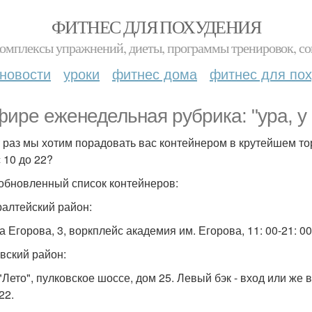
ФИТНЕС ДЛЯ ПОХУДЕНИЯ
комплексы упражнений, диеты, программы тренировок, со
новости
уроки
фитнес дома
фитнес для по
фире еженедельная рубрика: "ура, у
т раз мы хотим порадовать вас контейнером в крутейшем то
с 10 до 22?
 обновленный список контейнеров:
алтейский район:
а Егорова, 3, воркплейс академия им. Егорова, 11: 00-21: 00 (п
вский район:
 "Лето", пулковское шоссе, дом 25. Левый бэк - вход или же
22.