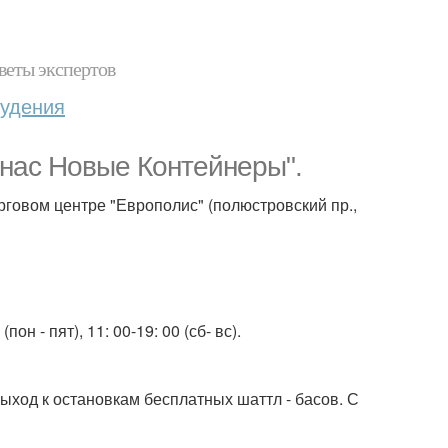
веты экспертов
худения
 нас Новые Контейнеры".
рговом центре "Европолис" (полюстровский пр.,
он - пят), 11: 00-19: 00 (сб- вс).
 выход к остановкам бесплатных шаттл - басов. С