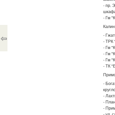
- пр. 
шкафа
- Гм "
Калин
- Гжат
⇦
- ТРК 
- Гм 
- Гм "
- Гм "
- ТК "
Примо
- Бог
кругл
- Лахт
- Пла
- При
- ул. 