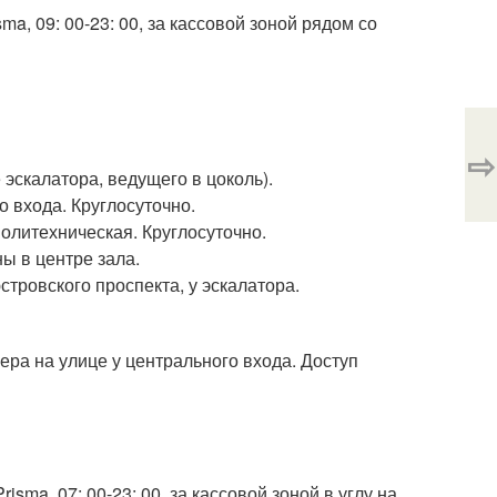
isma, 09: 00-23: 00, за кассовой зоной рядом со
⇨
е эскалатора, ведущего в цоколь).
о входа. Круглосуточно.
. политехническая. Круглосуточно.
оны в центре зала.
юстровского проспекта, у эскалатора.
нера на улице у центрального входа. Доступ
risma, 07: 00-23: 00, за кассовой зоной в углу на