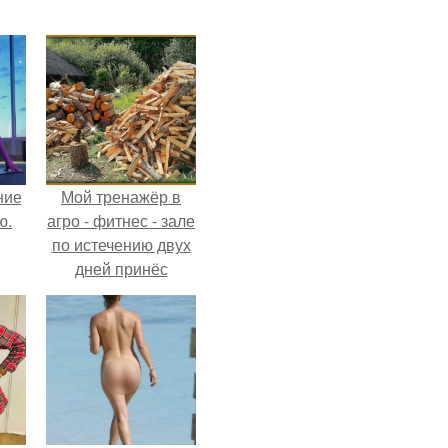
ние
Мой тренажёр в
ю.
агро - фитнес - зале
по истечению двух
дней принёс
ощутимый
результат.