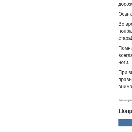
дорож
Осанк
Во вр
попра
стара
Помни
всегд
ноги.
При в
прави
внима
Категори
Понр