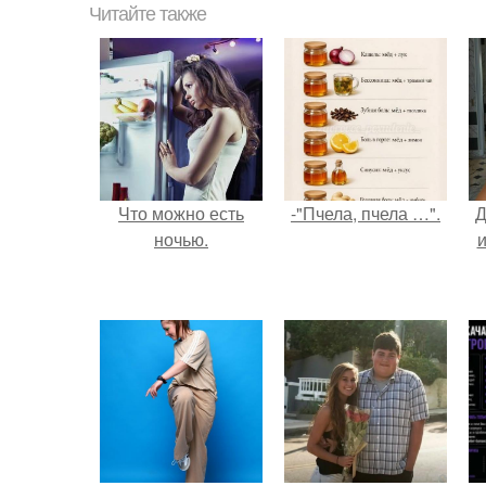
Читайте также
Что можно есть
-"Пчела, пчела …".
Д
ночью.
и