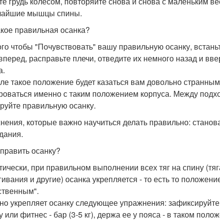
те грудь колесом, повторяйте снова и снова с маленьким ве
чайшие мышцы спины.
акое правильная осанка?
ого чтобы "Почувствовать" вашу правильную осанку, встань
 вперед, расправьте плечи, отведите их немного назад и в
а.
ле такое положение будет казаться вам довольно странным
роваться именно с таким положением корпуса. Между подхо
руйте правильную осанку.
нения, которые важно научиться делать правильно: становая 
дания.
справить осанку?
тически, при правильном выполнении всех тяг на спину (тяга
гивания и другие) осанка укрепляется - то есть то положени
ственным".
но укрепляет осанку следующее упражнения: зафиксируйте 
у или фитнес - бар (3-5 кг), держа ее у пояса - в таком пол