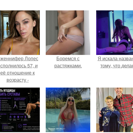
женнифер Лопес
Боремся с
Я искала назва
сполнилось 57, и
растяжками.
тому, что дела
её отношение к
возрасту -
настоящий
манифест
уверенности: "не
говорите, что я
отлично выгляжу
для 57.