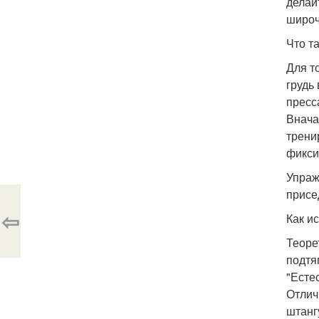
делай
широ
Что т
Для т
грудь
пресс
Внача
трени
фикси
Упраж
присе
⇦
Как и
Теоре
подтя
"Есте
Отлич
штанг