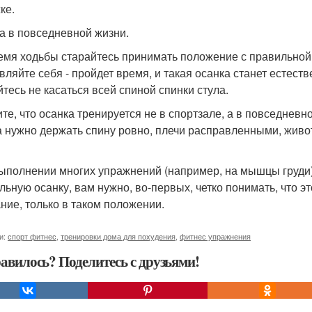
ке.
а в повседневной жизни.
емя ходьбы старайтесь принимать положение с правильной о
вляйте себя - пройдет время, и такая осанка станет естеств
йтесь не касаться всей спиной спинки стула.
те, что осанка тренируется не в спортзале, а в повседневно
а нужно держать спину ровно, плечи расправленными, живот
ыполнении многих упражнений (например, на мышцы груди) 
льную осанку, вам нужно, во-первых, четко понимать, что э
ние, только в таком положении.
и:
спорт фитнес
,
тренировки дома для похудения
,
фитнес упражнения
авилось? Поделитесь с друзьями!