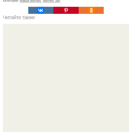
Категории:
новый фитнес
,
фитнес зал
Читайте также
Куда сходить в Тюмени. 20 Лучших мест в Тюмени, куда
можно сходить с маленьким ребенком