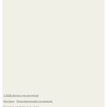
Уральская Барби уехала заграницу, чтобы сделать себе
грудь мечты за 12, 5 тыс.
Имбирь - это не только ароматная специя, но и отличный
ингредиент для полезных напитков и блюд.
© 2026 Фитнес для похудения
Контакты
Пользовательское соглашение
Политика конфидециальности