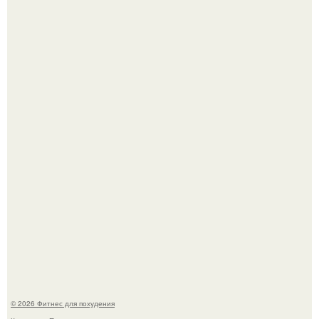
Уральская Барби уехала заграницу, чтобы сделать себе
грудь мечты за 12, 5 тыс.
Сергей соседов показал свою скромную дачу - и удивил
поклонников.
© 2026 Фитнес для похудения