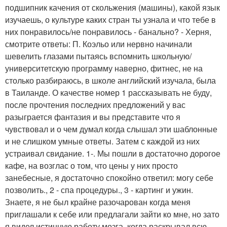
подшипник качения от скольжения (машины), какой язык
изучаешь, о культуре каких стран ты узнала и что тебе в
них понравилось/не понравилось - банально? - Херня,
смотрите ответы: П. Коэльо или нервно начинали
шевелить глазами пытаясь вспомнить школьную/
университетскую программу наверно, фитнес, не на
столько разбираюсь, в школе английский изучала, была
в Таиланде. О качестве номер 1 рассказывать не буду,
после прочтения последних предложений у вас
разыграется фантазия и вы представите что я
чувствовал и о чем думал когда слышал эти шаблонные
и не слишком умные ответы. Затем с каждой из них
устраивал свидание. 1-. Мы пошли в достаточно дорогое
кафе, на возглас о том, что цены у них просто
занебесные, я достаточно спокойно ответил: могу себе
позволить., 2 - спа процедуры., 3 - картинг и ужин.
Знаете, я не был крайне разочарован когда меня
приглашали к себе или предлагали зайти ко мне, но зато
я видел истинную работу мозга, когда раскрывал всю