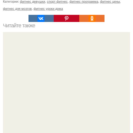
Категории:
фитнес девушки
,
спорт фитнес
,
фитнес программа
,
фитнес цены
,
фитнес для мозгов
,
фитнес уроки дома
Читайте также
7 ошибок, которые совершают 99% женщин?