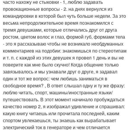
часто нахожу не стыковки - 1, люблю задавать
провокационные вопросы - 2. на днях вернулся из
командировки в которой был чуть больше недели. За это
весьма непродолжительное время познакомился с
тремя девушками, которые отличались друг от друга
ростом, цветом волос и глаз, формой губ, формами тела
- это я рассказываю чтобы не возникало необдуманных
комментариев на подобии: знакомишься по стереотипам
и т. п. с каждой из этих девушек я провел 1 день и вы не
поверите как мне было скучно! Когда общение только
завязывалось и мы узнавали друг о друге, я задавал
один и тот же вопрос: чем любишь заниматься в
свободное время? , В ответ слышал одну и ту же фразу:
люблю читать, спорт, машины/иностранные языки/
путешествовать. В этот момент начинало пробуждаться
качество номер 2, я изображал удивление и спрашивал:
какую книгу читаешь или прочитала последней, каким
спортом увлекаешься, ты знаешь как вырабатывает
электрический ток в генераторе и чем отличается