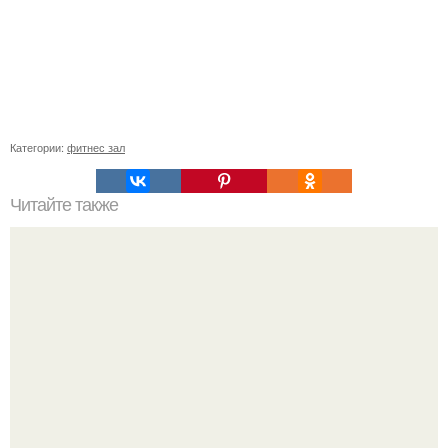
Категории:
фитнес зал
Читайте также
Бесплатные секции в Москве. 10 бесплатных мест в
Москве для занятий спортом.