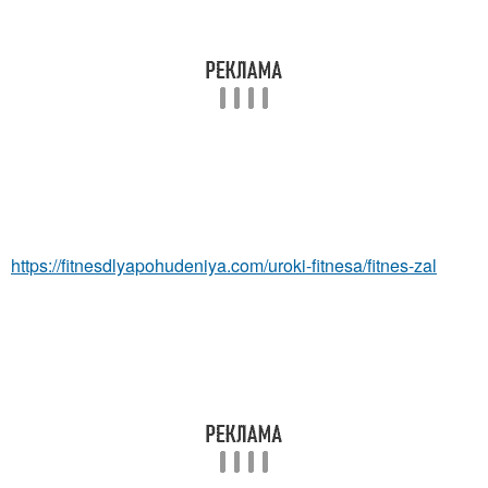
https://fitnesdlyapohudeniya.com/uroki-fitnesa/fitnes-zal