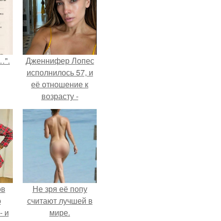
…".
Дженнифер Лопес
исполнилось 57, и
её отношение к
возрасту -
настоящий
манифест
уверенности: "не
говорите, что я
отлично выгляжу
для 57.
ов
Не зря её попу
ю
считают лучшей в
- и
мире.