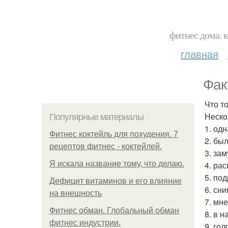
фитнес дома. 
главная
Фак
Что т
Неско
Популярные материалы
1. од
Фитнес коктейль для похудения. 7
2. бы
рецептов фитнес - коктейлей.
3. за
Я искала название тому, что делаю.
4. ра
5. по
Дефицит витаминов и его влияние
6. сн
на внешность
7. мн
Фитнес обман. Глобальный обман
8. в 
фитнес индустрии.
9. го