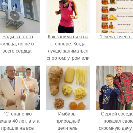
Рады за этого
Как заниматься на
-"Пчела, пчела 
жильца, но не от
степпере. Когда
всего сердца.
лучше заниматься
спортом: утром или
вечером
"Степаненко
Имбирь -
Сергей сосед
хала 40 лет, а эта
природный
показал сво
пришла на всё
целитель.
скромную дачу 