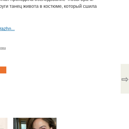
руги танец живота в костюме, который сшила
razhn...
дома
⇨