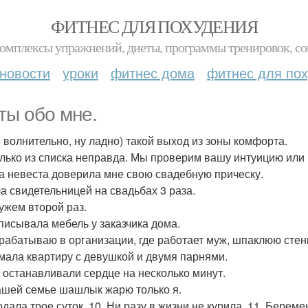
ФИТНЕС ДЛЯ ПОХУДЕНИЯ
комплексы упражнений, диеты, программы тренировок, со
новости
уроки
фитнес дома
фитнес для по
ты обо мне.
о волнительно, ну ладно) такой выход из зоны комфорта.
лько из списка неправда. Мы проверим вашу интуицию или 
на невеста доверила мне свою свадебную прическу.
ла свидетельницей на свадьбах 3 раза.
мужем второй раз.
списывала мебель у заказчика дома.
драбатываю в организации, где работает муж, шпаклюю сте
имала квартиру с девушкой и двумя парнями.
е останавливали сердце на несколько минут.
нашей семье шашлык жарю только я.
лодала трое суток. 10. Ни разу в жизни не курила. 11. Бер