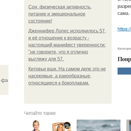
разре
Сон, физическая активность,
сама.
питание и эмоциональное
состояние!
https:
Дженнифер Лопес исполнилось 57,
и её отношение к возрасту -
настоящий манифест уверенности:
Категори
"не говорите, что я отлично
Понр
выгляжу для 57.
Китовьи вши. На самом деле это не
насекомые, а ракообразные,
⇦
относящиеся к бокоплавам.
Читайте также