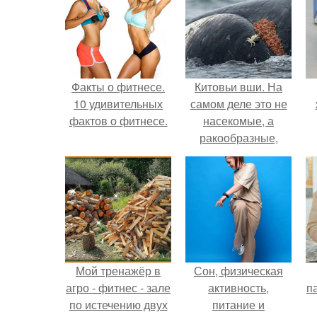
Факты о фитнесе.
Китовьи вши. На
10 удивительных
самом деле это не
фактов о фитнесе.
насекомые, а
ракообразные,
относящиеся к
бокоплавам.
Мой тренажёр в
Сон, физическая
агро - фитнес - зале
активность,
па
по истечению двух
питание и