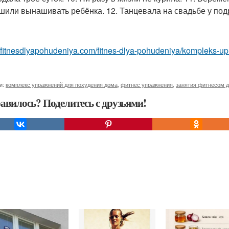
шили вынашивать ребёнка. 12. Танцевала на свадьбе у под
//fitnesdlyapohudeniya.com/fitnes-dlya-pohudeniya/kompleks-up
и:
комплекс упражнений для похудения дома
,
фитнес упражнения
,
занятия фитнесом 
авилось? Поделитесь с друзьями!