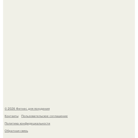
Тут даже мы не знаем, как комментировать.
Сергей соседов показал свою скромную дачу - и удивил
поклонников.
© 2026 Фитнес для похудения
Контакты
Пользовательское соглашение
Политика конфидециальности
Обратная связь