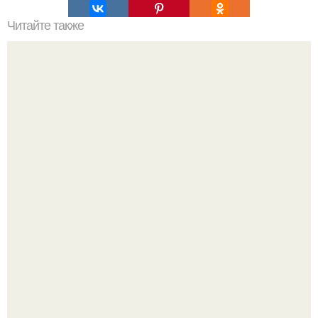
Читайте также
Формула подсчета калорий для похудения. Формула
расчета нормы калорий Миффлина-Сан Жеора
Китовьи вши. На самом деле это не насекомые, а