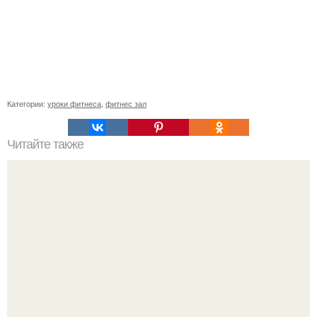
Категории:
уроки фитнеса
,
фитнес зал
Читайте также
Эффективное похудение живота и боков в домашних
условиях. Полезности —, как похудеть без диеты и
убрать живот