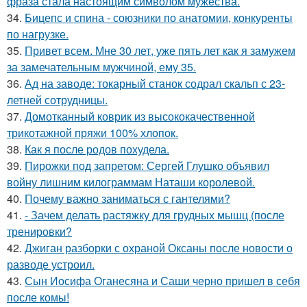
фраза стала настоящим символом мужества.
34.
Бицепс и спина - союзники по анатомии, конкуренты
по нагрузке.
35.
Привет всем. Мне 30 лет, уже пять лет как я замужем
за замечательным мужчиной, ему 35.
36.
Ад на заводе: токарный станок содрал скальп с 23-
летней сотрудницы.
37.
Домотканный коврик из высококачественной
трикотажной пряжи 100% хлопок.
38.
Как я после родов похудела.
39.
Пирожки под запретом: Сергей Глушко объявил
войну лишним килограммам Наташи королевой.
40.
Почему важно заниматься с гантелями?
41.
- Зачем делать растяжку для грудных мышц (после
тренировки?
42.
Джиган разборки с охраной Оксаны после новости о
разводе устроил.
43.
Сын Иосифа Оганесяна и Саши черно пришел в себя
после комы!