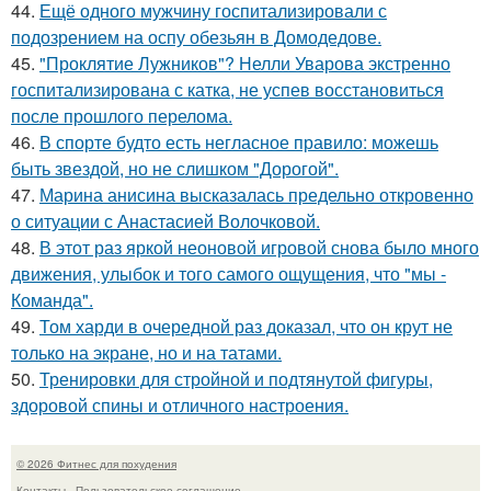
44.
Ещё одного мужчину госпитализировали с
подозрением на оспу обезьян в Домодедове.
45.
"Проклятие Лужников"? Нелли Уварова экстренно
госпитализирована с катка, не успев восстановиться
после прошлого перелома.
46.
В спорте будто есть негласное правило: можешь
быть звездой, но не слишком "Дорогой".
47.
Марина анисина высказалась предельно откровенно
о ситуации с Анастасией Волочковой.
48.
В этот раз яркой неоновой игровой снова было много
движения, улыбок и того самого ощущения, что "мы -
Команда".
49.
Том харди в очередной раз доказал, что он крут не
только на экране, но и на татами.
50.
Тренировки для стройной и подтянутой фигуры,
здоровой спины и отличного настроения.
© 2026 Фитнес для похудения
Контакты
Пользовательское соглашение