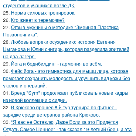
студентов и учащихся возле ДК.
25.
Норма силовых тренировок.
26.
Кто живет в теремочке?
27.
Отзыв мужчины о методике "Змеиная Пластика
Позвоночника".
28.
Любовь вопреки осуждению: история Евгения
Цыганова и Юлии снигирь, которая разделила зрителей
на два лагеря.
29.
Йога и бодибилдинг - гармония во всём.
30.
Фейс йога - это гимнастика для мышц лица, которая
помогает сохранить молодость и улучшить вид кожи без
уколов и операций.
31.
Бренд "Syrn" продолжает публиковать новые кадры
из новой коллекции с сидни.
32.
В Крюково прошел 8-й тур турнира по фитнес -
зарядке среди ветеранов района Крюково.
33.
"Я вас не Оставлю, Даже Если за это Придётся
Отдать Самое Ценное" - так сказал 19-летний боец, и эта