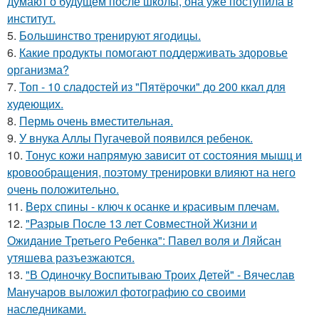
думают о будущем после школы, она уже поступила в
институт.
5.
Большинство тренируют ягодицы.
6.
Какие продукты помогают поддерживать здоровье
организма?
7.
Топ - 10 сладостей из "Пятёрочки" до 200 ккал для
худеющих.
8.
Пермь очень вместительная.
9.
У внука Аллы Пугачевой появился ребенок.
10.
Тонус кожи напрямую зависит от состояния мышц и
кровообращения, поэтому тренировки влияют на него
очень положительно.
11.
Верх спины - ключ к осанке и красивым плечам.
12.
"Разрыв После 13 лет Совместной Жизни и
Ожидание Третьего Ребенка": Павел воля и Ляйсан
утяшева разъезжаются.
13.
"В Одиночку Воспитываю Троих Детей" - Вячеслав
Манучаров выложил фотографию со своими
наследниками.