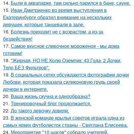
14.
Были в аквапарке, там сильно парился в бане, сауне.
15.
Иван Дмитриенко во время выступления в
Екатеринбурге обратил внимание на нескольких
девушек, которые танцевали в зале.
16.
Болезнь приходит не с возрастом, а из-за
бездействия!
17.
Самое вкусное сливочное мороженое - мы дома
готовим!
18.
"Жирная, НО НЕ Колю Оземпик: 43 Года, 2 Дочки,
Тело БЕЗ Фильтров".
19.
В социальных сетях обсуждаются фотографии дочки
Любови, которая показала силиконовую грудь своей
дочери в интернете.
20.
Ваша жизнь скучна и однообразна?
21.
Тренировочный блог продолжается.
22.
До такого девочку довели.
23.
В женской команде крылья советов играла одна из
самых ярких футболисток страны - Светлана Елисеева.
24.
Мероприятие "10 шагов" собрало учителей,