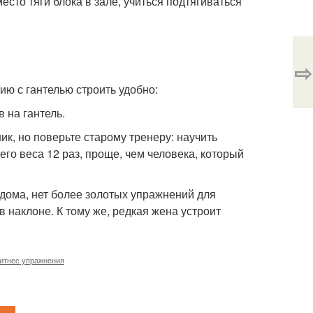
есто тяги блока в зале, учиться подтягиваться
⇨
сию с гантелью строить удобно:
 на гантель.
ник, но поверьте старому тренеру: научить
его веса 12 раз, проще, чем человека, который
 дома, нет более золотых упражнений для
в наклоне. К тому же, редкая жена устроит
итнес упражнения