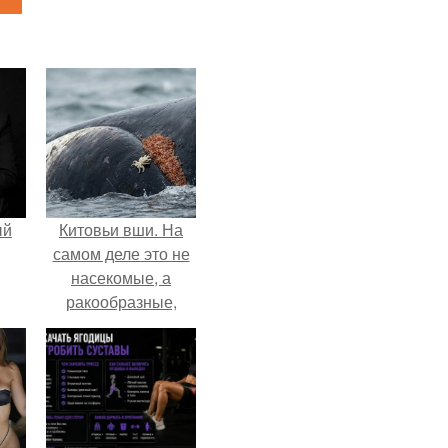
ый
Китовьи вши. На
самом деле это не
насекомые, а
ракообразные,
относящиеся к
бокоплавам.