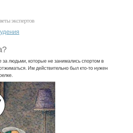
веты экспертов
худения
а?
е за людьми, которые не занимались спортом в
 отжиматься. Им действительно был кто-то нужен
релке.