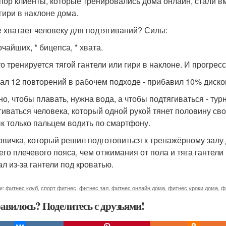
 пор клиенты, которые тренировались дома онлайн, стали вм
 гири в наклоне дома.
е хватает человеку для подтягиваний? Силы:
чайших, * бицепса, * хвата.
то тренируется тягой гантели или гири в наклоне. И прогрес
рал 12 повторений в рабочем подходе - прибавил 10% дисков
но, чтобы плавать, нужна вода, а чтобы подтягиваться - тур
гиваться человека, который одной рукой тянет половину сво
к только пальцем водить по смартфону.
овичка, который решил подготовиться к тренажёрному залу
его плечевого пояса, чем отжимания от пола и тяга гантели 
ал из-за гантели под кроватью.
и:
фитнес клуб
,
спорт фитнес
,
фитнес зал
,
фитнес онлайн дома
,
фитнес уроки дома
,
ф
авилось? Поделитесь с друзьями!