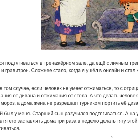
ся подтягиваться в тренажёрном зале, да ещё с личным трен
, и гравитрон. Сложнее стало, когда я ушёл в онлайн и стал 
в том случае, если человек не умеет отжиматься, то с отриц
ания от дивана и отжимания от стола. А что делать человеку
 мороз, а дома жена не разрешает турником портить её диз
й был у меня. Старший сын разучился подтягиваться. А на 
ал я его заставлять дома три раза в неделю делать тягу этой
гиваться.