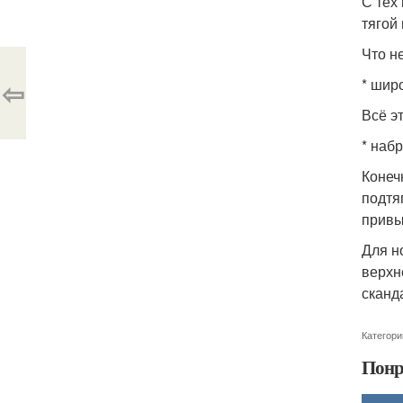
С тех
тягой
Что н
⇦
* широ
Всё э
* наб
Конеч
подтя
привы
Для н
верхн
сканд
Категори
Понр