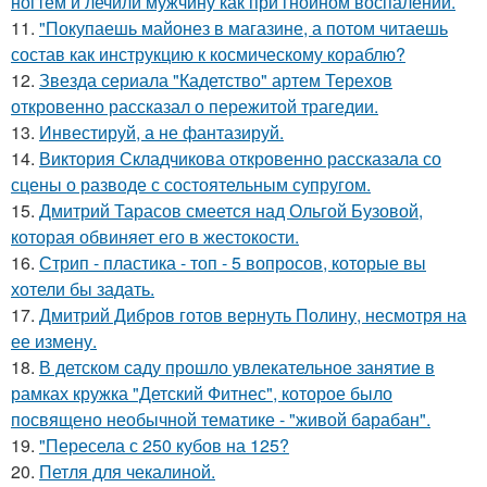
ногтем и лечили мужчину как при гнойном воспалении.
11.
"Покупаешь майонез в магазине, а потом читаешь
состав как инструкцию к космическому кораблю?
12.
Звезда сериала "Кадетство" артем Терехов
откровенно рассказал о пережитой трагедии.
13.
Инвестируй, а не фантазируй.
14.
Виктория Складчикова откровенно рассказала со
сцены о разводе с состоятельным супругом.
15.
Дмитрий Тарасов смеется над Ольгой Бузовой,
которая обвиняет его в жестокости.
16.
Стрип - пластика - топ - 5 вопросов, которые вы
хотели бы задать.
17.
Дмитрий Дибров готов вернуть Полину, несмотря на
ее измену.
18.
В детском саду прошло увлекательное занятие в
рамках кружка "Детский Фитнес", которое было
посвящено необычной тематике - "живой барабан".
19.
"Пересела с 250 кубов на 125?
20.
Петля для чекалиной.