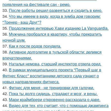
появления на фестивале сан - ремо.
33.
После работы решил развеяться и сходить в кино.
34.
Что мы имеем в виду, когда в зумба дом говорим:
"Тренер - ваш Друг"?
35.
Продолжение интервью Хави изданию La Vanguardia.
36.
Мужчина пробрался в квартиру, чтобы прекратить
ночной шум.
37.
Как я после родов похудела.
38.
Активное долголетие в тульской области: делимся
впечатлениями.
39.
Наталья немова, старший инспектор отдела орид.
40.
В рамках муниципального проекта "Первый шаг в
Фитнес Класс" воспитанники детского сада узнают о
новых направлениях фитнеса.
41.
Фитнес для меня - не тренировки для галочки.
42.
Пока ты долго сидишь, страдают и мозг, и вены.
43.
Мари краймбрери откровенно рассказала о даве.
44.
Видео для тех, кто считает, что с помощью джампинга