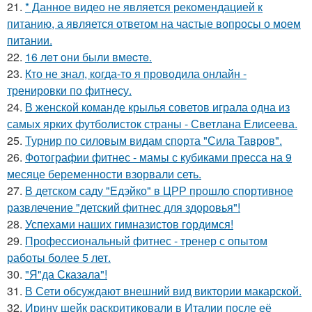
21.
* Данное видео не является рекомендацией к
питанию, а является ответом на частые вопросы о моем
питании.
22.
16 лeт oни были вмecтe.
23.
Кто не знал, когда-то я проводила онлайн -
тренировки по фитнесу.
24.
В женской команде крылья советов играла одна из
самых ярких футболисток страны - Светлана Елисеева.
25.
Турнир по силовым видам спорта "Сила Тавров".
26.
Фотографии фитнес - мамы с кубиками пресса на 9
месяце беременности взорвали сеть.
27.
В детском саду "Едэйко" в ЦРР прошло спортивное
развлечение "детский фитнес для здоровья"!
28.
Успехами наших гимназистов гордимся!
29.
Профессиональный фитнес - тренер с опытом
работы более 5 лет.
30.
"Я"да Сказала"!
31.
В Сети обсуждают внешний вид виктории макарской.
32.
Ирину шейк раскритиковали в Италии после её