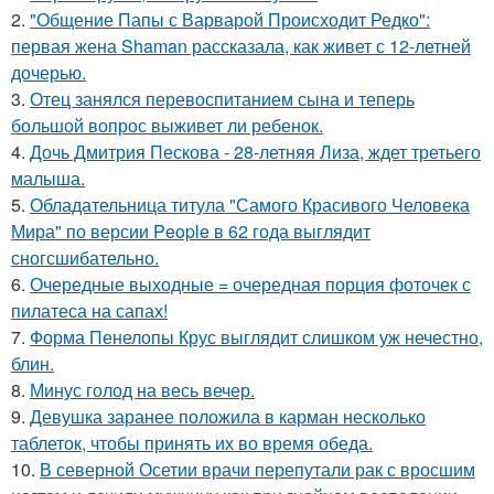
2.
"Общение Папы с Варварой Происходит Редко":
первая жена Shaman рассказала, как живет с 12-летней
дочерью.
3.
Отец занялся перевоспитанием сына и теперь
большой вопрос выживет ли ребенок.
4.
Дочь Дмитрия Пескова - 28-летняя Лиза, ждет третьего
малыша.
5.
Обладательница титула "Самого Красивого Человека
Мира" по версии People в 62 года выглядит
сногсшибательно.
6.
Очередные выходные = очередная порция фоточек с
пилатеса на сапах!
7.
Форма Пенелопы Крус выглядит слишком уж нечестно,
блин.
8.
Минус голод на весь вечер.
9.
Девушка заранее положила в карман несколько
таблеток, чтобы принять их во время обеда.
10.
В северной Осетии врачи перепутали рак с вросшим