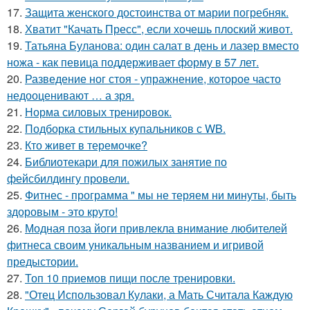
17.
Защита женского достоинства от марии погребняк.
18.
Хватит "Качать Пресс", если хочешь плоский живот.
19.
Татьяна Буланова: один салат в день и лазер вместо
ножа - как певица поддерживает форму в 57 лет.
20.
Разведение ног стоя - упражнение, которое часто
недооценивают … а зря.
21.
Норма силовых тренировок.
22.
Подборка стильных купальников с WB.
23.
Кто живет в теремочке?
24.
Библиотекари для пожилых занятие по
фейсбилдингу провели.
25.
Фитнес - программа " мы не теряем ни минуты, быть
здоровым - это круто!
26.
Модная поза йоги привлекла внимание любителей
фитнеса своим уникальным названием и игривой
предыстории.
27.
Топ 10 приемов пищи после тренировки.
28.
"Отец Использовал Кулаки, а Мать Считала Каждую