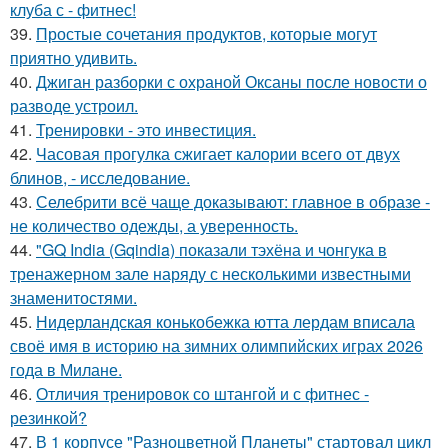
клуба с - фитнес!
39.
Простые сочетания продуктов, которые могут
приятно удивить.
40.
Джиган разборки с охраной Оксаны после новости о
разводе устроил.
41.
Тренировки - это инвестиция.
42.
Часовая прогулка сжигает калории всего от двух
блинов, - исследование.
43.
Селебрити всё чаще доказывают: главное в образе -
не количество одежды, а уверенность.
44.
"GQ India (Gqindia) показали тэхёна и чонгука в
тренажерном зале наряду с несколькими известными
знаменитостями.
45.
Нидерландская конькобежка ютта лердам вписала
своё имя в историю на зимних олимпийских играх 2026
года в Милане.
46.
Отличия тренировок со штангой и с фитнес -
резинкой?
47.
В 1 корпусе "Разноцветной Планеты" стартовал цикл