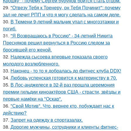
Крошку" - почему Сергей бурунов боится стать отцом.
29.
"Отвезу Тебя к Тренеру, он Тебя Починит": почему
зал не лечит РПП и что я могу сделать на самом деле.
30.
В Тюмени 9-летний мальчик упал с многоэтажки и
погиб.
31.
"Я Возвращаюсь в Россию" - 34-летний Никита
Пресняков решил вернуться в Россию следом за
бросившей его женой.
32.
Надежда сысоева впервые показала своего
молодого возлюбленного.
33.
Наконец - то то я добралась до фитнес клуба DDX!
34.
Любовь успенская готовится к материнству в 70.
35.
В Лос-анджелесе в 32-й раз прошла церемония
премии гильдии киноактёров США - страсти, звёзды и
первые намёки на "Оскар".
36.
"Свой Мотив". Что, вернее кто, побуждает нас к
действию?
37.
Запрет на одежду в спортазалах.
38.
Дорогие мужчины, сотрудники и клиенты фитнес-