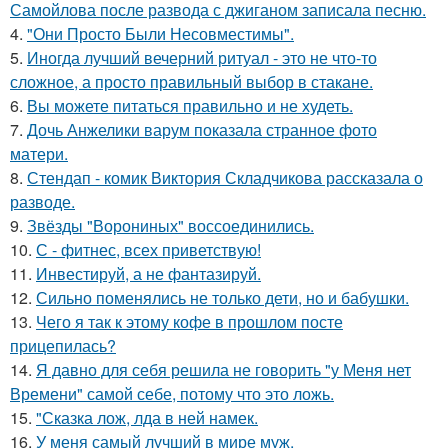
Самойлова после развода с джиганом записала песню.
4.
"Они Просто Были Несовместимы".
5.
Иногда лучший вечерний ритуал - это не что-то
сложное, а просто правильный выбор в стакане.
6.
Вы можете питаться правильно и не худеть.
7.
Дочь Анжелики варум показала странное фото
матери.
8.
Стендап - комик Виктория Складчикова рассказала о
разводе.
9.
Звёзды "Ворониных" воссоединились.
10.
С - фитнес, всех приветствую!
11.
Инвестируй, а не фантазируй.
12.
Сильно поменялись не только дети, но и бабушки.
13.
Чего я так к этому кофе в прошлом посте
прицепилась?
14.
Я давно для себя решила не говорить "у Меня нет
Времени" самой себе, потому что это ложь.
15.
"Сказка лож, лда в ней намек.
16.
У меня самый лучший в мире муж.