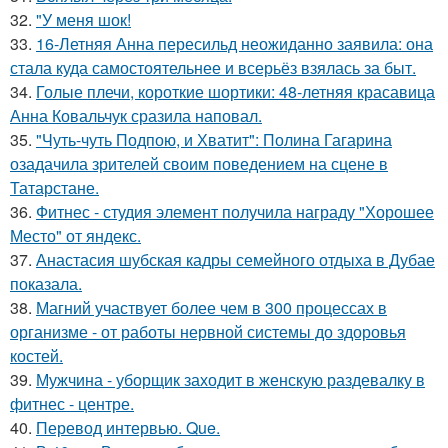
32.
"У меня шок!
33.
16-Летняя Анна пересильд неожиданно заявила: она
стала куда самостоятельнее и всерьёз взялась за быт.
34.
Голые плечи, короткие шортики: 48-летняя красавица
Анна Ковальчук сразила наповал.
35.
"Чуть-чуть Подпою, и Хватит": Полина Гагарина
озадачила зрителей своим поведением на сцене в
Татарстане.
36.
Фитнес - студия элемент получила награду "Хорошее
Место" от яндекс.
37.
Анастасия шубская кадры семейного отдыха в Дубае
показала.
38.
Магний участвует более чем в 300 процессах в
организме - от работы нервной системы до здоровья
костей.
39.
Мужчина - уборщик заходит в женскую раздевалку в
фитнес - центре.
40.
Перевод интервью. Que.