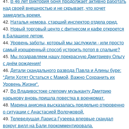
41.
В 46 лет Виктория боня продолжает активно работать
над своей внешностью и не скрывает, что хочет
замедлить время.
42.
Наталья немова, старший инспектор отдела орид.
43.
Новый торговый центр с фитнесом и кафе откроется
в Балашихе летом.
44.
Уровень заботы, который мы заслужили - или просто
самый изощренный способ устроить потоп в спальне?
45.
Мы поздравляем нашу прекрасную Дмитриеву Ольгу
с днём рождения!
46.
Детали скандального развода Павла и Алины буре:
"Дети Хотят Остаться с Мамой, Важно Сохранить их
Уровень Жизни".
47.
Во Владивостоке слепому музыканту Дмитрию
нарыкову вновь пришла повестка в военкомат.
48.
Марина анисина высказалась предельно откровенно
о ситуации с Анастасией Волочковой.
49.
Телеведущая Лариса Гузеева впервые скандал
вокруг вилл на Бали прокомментировала.