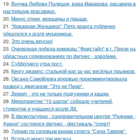
19.
Внучка Любови Полищук, вара Макарова, расцвела в
настоящую красавицу.
20.
Минус отеки, морщины и прыщи.
21.
"Коварная Женщина": Петр дранга публично
обратился к агате муцениеце.
22.
Это очень вкусно!
23.
Очередная победа команды "Фристайл" в г. Пензе на
областных соревнованиях по фитнес - аэробике.
24.
Субботнего утра пост.
25.
Кенгу джампс: стальной кор за час весёлых прыжков.
26.
Оксана Самойлова впервые прокомментировала
развод с джиганом: "Это не Пиар".
27.
Декрет - это не только подгузники и кашки.
28.
Мероприятие "10 шагов" собрало учителей,
студентов и учащихся возле ДК.
29.
В физкультурно - оздоровительном центре "Родники -
Арена" состоялся фитнес - фестиваль "спорт!
30.
Турнир по силовым видам спорта "Сила Тавров".
31.
Всплыл через три месяца.