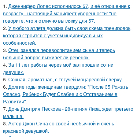
1.
Дженнифер Лопес исполнилось 57, и её отношение к
возрасту - настоящий манифест уверенности: "не
говорите, что я отлично выгляжу для 57.
2.
У любого атлета должна быть своя схема тренировок,
которая строится с учетом индивидуальных
особенностей.
3.
Отец занялся перевоспитанием сына и теперь
большой вопрос выживет ли ребенок.
4.
За 11 лет работы через мой зал прошли сотни
девушек.
5.
Сочная, ароматная, с тягучей моцареллой сверху.
6.
Долгие годы женщинам твердили: "После 35 Рожать
Опасно, Ребёнок Будет Слабее и с Отставанием в
Развитии".
7.
Дочь Дмитрия Пескова - 28-летняя Лиза, ждет третьего
малыша.
8.
Актёр Джон Сина со своей необычной и очень
красивой девушкой.