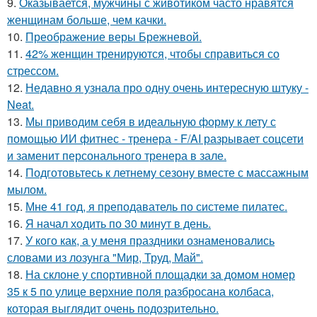
9.
Оказывается, мужчины с животиком часто нравятся
женщинам больше, чем качки.
10.
Преображение веры Брежневой.
11.
42% женщин тренируются, чтобы справиться со
стрессом.
12.
Недавно я узнала про одну очень интересную штуку -
Neat.
13.
Мы приводим себя в идеальную форму к лету с
помощью ИИ фитнес - тренера - F/AI разрывает соцсети
и заменит персонального тренера в зале.
14.
Подготовьтесь к летнему сезону вместе с массажным
мылом.
15.
Мне 41 год, я преподаватель по системе пилатес.
16.
Я начал ходить по 30 минут в день.
17.
У кого как, а у меня праздники ознаменовались
словами из лозунга "Мир, Труд, Май".
18.
На склоне у спортивной площадки за домом номер
35 к 5 по улице верхние поля разбросана колбаса,
которая выглядит очень подозрительно.