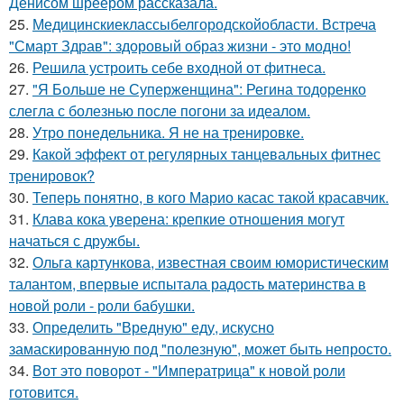
Денисом шреером рассказала.
25.
Медицинскиеклассыбелгородскойобласти. Встреча
"Смарт Здрав": здоровый образ жизни - это модно!
26.
Решила устроить себе входной от фитнеса.
27.
"Я Больше не Суперженщина": Регина тодоренко
слегла с болезнью после погони за идеалом.
28.
Утро понедельника. Я не на тренировке.
29.
Какой эффект от регулярных танцевальных фитнес
тренировок?
30.
Теперь понятно, в кого Марио касас такой красавчик.
31.
Клава кока уверена: крепкие отношения могут
начаться с дружбы.
32.
Ольга картункова, известная своим юмористическим
талантом, впервые испытала радость материнства в
новой роли - роли бабушки.
33.
Определить "Вредную" еду, искусно
замаскированную под "полезную", может быть непросто.
34.
Вот это поворот - "Императрица" к новой роли
готовится.