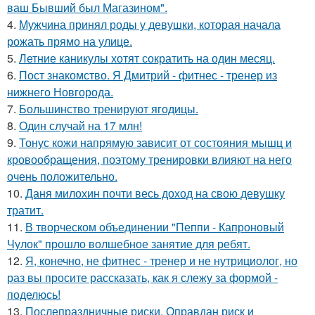
ваш Бывший был Магазином".
4.
Мужчина принял роды у девушки, которая начала
рожать прямо на улице.
5.
Летние каникулы хотят сократить на один месяц.
6.
Пост знакомство. Я Дмитрий - фитнес - тренер из
нижнего Новгорода.
7.
Большинство тренируют ягодицы.
8.
Один случай на 17 млн!
9.
Тонус кожи напрямую зависит от состояния мышц и
кровообращения, поэтому тренировки влияют на него
очень положительно.
10.
Даня милохин почти весь доход на свою девушку
тратит.
11.
В творческом объединении "Пеппи - Капроновый
Чулок" прошло волшебное занятие для ребят.
12.
Я, конечно, не фитнес - тренер и не нутрициолог, но
раз вы просите рассказать, как я слежу за формой -
поделюсь!
13.
Послепраздничные риски. Оправдан риск и