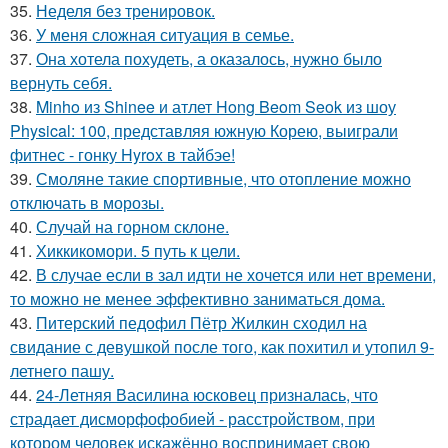
35.
Неделя без тренировок.
36.
У меня сложная ситуация в семье.
37.
Она хотела похудеть, а оказалось, нужно было
вернуть себя.
38.
Minho из Shinee и атлет Hong Beom Seok из шоу
Physical: 100, представляя южную Корею, выиграли
фитнес - гонку Hyrox в тайбэе!
39.
Смоляне такие спортивные, что отопление можно
отключать в морозы.
40.
Случай на горном склоне.
41.
Хиккикомори. 5 путь к цели.
42.
В случае если в зал идти не хочется или нет времени,
то можно не менее эффективно заниматься дома.
43.
Питерский педофил Пётр Жилкин сходил на
свидание с девушкой после того, как похитил и утопил 9-
летнего пашу.
44.
24-Летняя Василина юсковец призналась, что
страдает дисморфофобией - расстройством, при
котором человек искажённо воспринимает свою