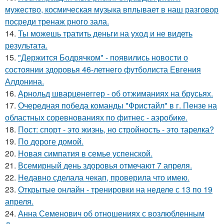
мужество, космическая музыка вплывает в наш разговор
посреди тренаж рного зала.
14.
Ты можешь тратить деньги на уход и не видеть
результата.
15.
"Держится Бодрячком" - появились новости о
состоянии здоровья 46-летнего футболиста Евгения
Алдонина.
16.
Арнольд шварценеггер - об отжиманиях на брусьях.
17.
Очередная победа команды "Фристайл" в г. Пензе на
областных соревнованиях по фитнес - аэробике.
18.
Пост: спорт - это жизнь, но стройность - это тарелка?
19.
По дороге домой.
20.
Новая симпатия в семье успенской.
21.
Всемирный день здоровья отмечают 7 апреля.
22.
Недавно сделала чекап, проверила что имею.
23.
Открытые онлайн - тренировки на неделе с 13 по 19
апреля.
24.
Анна Семенович об отношениях с возлюбленным