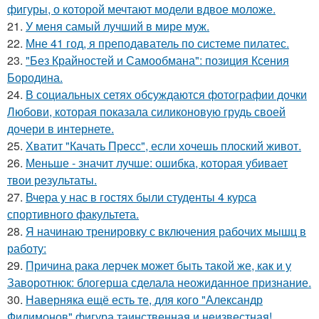
фигуры, о которой мечтают модели вдвое моложе.
21.
У меня самый лучший в мире муж.
22.
Мне 41 год, я преподаватель по системе пилатес.
23.
"Без Крайностей и Самообмана": позиция Ксения
Бородина.
24.
В социальных сетях обсуждаются фотографии дочки
Любови, которая показала силиконовую грудь своей
дочери в интернете.
25.
Хватит "Качать Пресс", если хочешь плоский живот.
26.
Меньше - значит лучше: ошибка, которая убивает
твои результаты.
27.
Вчера у нас в гостях были студенты 4 курса
спортивного факультета.
28.
Я начинаю тренировку с включения рабочих мышц в
работу:
29.
Причина рака лерчек может быть такой же, как и у
Заворотнюк: блогерша сделала неожиданное признание.
30.
Наверняка ещё есть те, для кого "Александр
Филимонов" фигура таинственная и неизвестная!