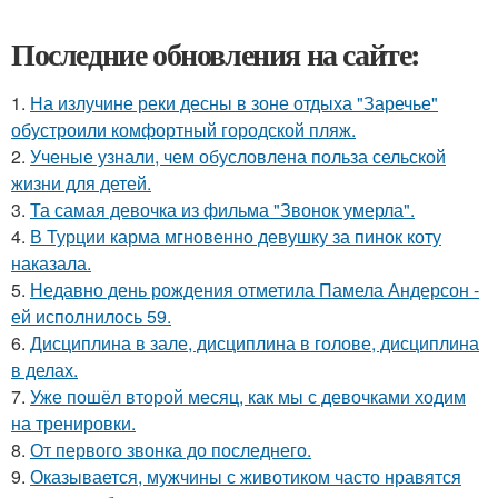
Последние обновления на сайте:
1.
На излучине реки десны в зоне отдыха "Заречье"
обустроили комфортный городской пляж.
2.
Ученые узнали, чем обусловлена польза сельской
жизни для детей.
3.
Та самая девочка из фильма "Звонок умерла".
4.
В Турции карма мгновенно девушку за пинок коту
наказала.
5.
Недавно день рождения отметила Памела Андерсон -
ей исполнилось 59.
6.
Дисциплина в зале, дисциплина в голове, дисциплина
в делах.
7.
Уже пошёл второй месяц, как мы с девочками ходим
на тренировки.
8.
От первого звонка до последнего.
9.
Оказывается, мужчины с животиком часто нравятся