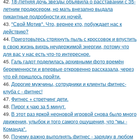
42.
18-Летняя дочь звезды объявила о расставании с 35-
летним продюсером, но мать внезапно выдала
пикантные подробности их ночей.
43.
"Свой Мотив". Что, вернее кто, побуждает нас к
действию?
44.
Приготовьтесь стряхнуть пыль с кроссовок и впустить
в свою жизнь вихрь неудержимой энергии, потому что
для вас у нас есть что-то интересное.
45.
Галь гадот поделилась архивными фото времён
беременности и впервые откровенно рассказала, через
что ей пришлось пройти.
46.
Дорогие мужчины, сотрудники и клиенты фитнес-
клуба с - фитнес!
47.
Фитнес + стретчинг дети.
48.
Пирог к чаю за 5 минут.
49.
В этот раз яркой неоновой игровой снова было много
движения, улыбок и того самого ощущения, что "мы -
Команда".
50.
Почему важно выполнять фитнес - зарядку в любом