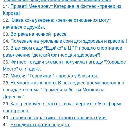
31.
Привет! Меня зовут Катерина, я фитнес - тренер из
Кирова!
32.
Клава кока уверена: крепкие отношения могут
начаться с дружбы.
33.
Встреча на ночной трассе.
34.
Полезные натуральные соки для здоровья и красоты!
35.
В детском саду "Едэйко" в ЦРР прошло спортивное
развлечение "детский фитнес для здоровья"!
36.
Фитнес - студия элемент получила награду "Хорошее
Место" от яндекс.
37.
Миссия "Горничная" к провалу близится.
38.
Немного жизненного. В последнее время постоянно
попадается тема "Променяла бы ты Москву на
Деревню".
39.
Как тренируется, что ест и как держит себя в форме
ваш тренер.
40.
Теория без практики - только половина пути.
41.
Блондинка против порядка.