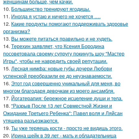
женщинам больше, чем качки.
10.
Большинство тренируют ягодицы.
11.
Иногда я устаю и ничего не хочется ….
12.
Какие продукты помогают поддерживать здоровье
организма?
13.
Вы можете питаться правильно и не худеть.
14.
Терехин заявляет, что Ксения Бородина
посоветовала своему супругу покинуть шоу "Мастер
Игры", чтобы не навредить своей репутации.
15.
Лесная нимфа: новые губы дочери Любови
успенской преобразили ее до неузнаваемости.
16.
Этот год совершенно уникальный для меня, во
многом благодаря девочкам из моего ансамбля.
17.
Йогатерапия: бережное исцеление души и тела.
18.
"Разрыв После 13 лет Совместной Жизни и
Ожидание Третьего Ребенка": Павел воля и Ляйсан
утяшева разъезжаются.
19.
Ты уже теряешь кости - просто не видишь этого.
20.
Ирина шейк в 39 лет - мать и обладательница