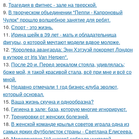
8.
Трагедия в фитнес - зале на тверской.
9.
В творческом объединении "Пеппи - Капроновый
Чулок" прошло волшебное занятие для ребят.
10.
Спорт - это жизнь.
11.
Ирина шейк в 39 лет - мать и обладательница
фигуры, о которой мечтают модели вдвое моложе.
12.
"Королева авангарда: Энн Хэтэуэй покоряет Лондон
в кутюре от Iris Van Herpen".
13.
После 20-и. Перед зеркалом стояла, удивлялась;
боже мой, я такой красивой стала, всё при мне и всё со
мной.
14.
Недавно отмечали 1 год бизнес-клуба эволют,
который основал.
15.
Ваша жизнь скучна и однообразна?
16.
Гигиена в зале: база, которую многие игнорируют.
17.
Тренировки от женских болезней.
18.
В женской команде крылья советов играла одна из
самых ярких футболисток страны - Светлана Елисеева.
19.
Мероприятие "10 шагов" собрало учителей,