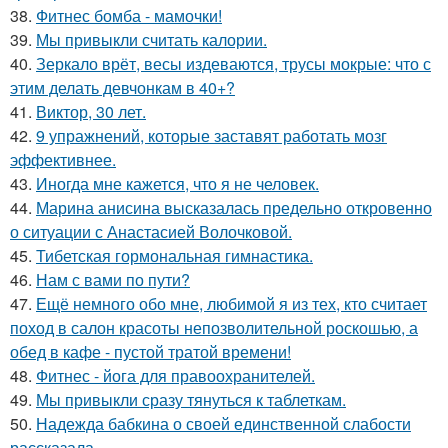
38.
Фитнес бомба - мамочки!
39.
Мы привыкли считать калории.
40.
Зеркало врёт, весы издеваются, трусы мокрые: что с
этим делать девчонкам в 40+?
41.
Виктор, 30 лет.
42.
9 упражнений, которые заставят работать мозг
эффективнее.
43.
Иногда мне кажется, что я не человек.
44.
Марина анисина высказалась предельно откровенно
о ситуации с Анастасией Волочковой.
45.
Тибетская гормональная гимнастика.
46.
Нам с вами по пути?
47.
Ещё немного обо мне, любимой я из тех, кто считает
поход в салон красоты непозволительной роскошью, а
обед в кафе - пустой тратой времени!
48.
Фитнес - йога для правоохранителей.
49.
Мы привыкли сразу тянуться к таблеткам.
50.
Надежда бабкина о своей единственной слабости
рассказала.