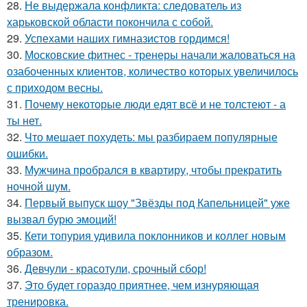
28.
Не выдержала конфликта: следователь из
харьковской области покончила с собой.
29.
Успехами наших гимназистов гордимся!
30.
Московские фитнес - тренеры начали жаловаться на
озабоченных клиентов, количество которых увеличилось
с приходом весны.
31.
Почему некоторые люди едят всё и не толстеют - а
ты нет.
32.
Что мешает похудеть: мы разбираем популярные
ошибки.
33.
Мужчина пробрался в квартиру, чтобы прекратить
ночной шум.
34.
Первый выпуск шоу "Звёзды под Капельницей" уже
вызвал бурю эмоций!
35.
Кети топурия удивила поклонников и коллег новым
образом.
36.
Девчули - красотули, срочный сбор!
37.
Это будет гораздо приятнее, чем изнуряющая
тренировка.