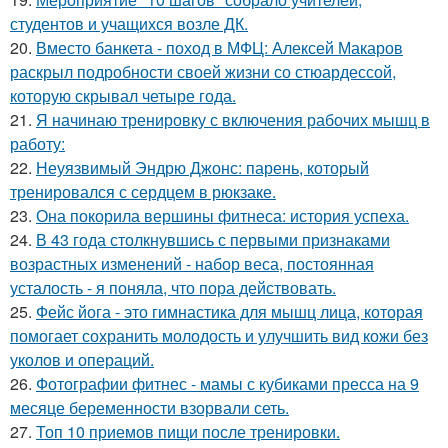
студентов и учащихся возле ДК.
20.
Вместо банкета - поход в МФЦ: Алексей Макаров
раскрыл подробности своей жизни со стюардессой,
которую скрывал четыре года.
21.
Я начинаю тренировку с включения рабочих мышц в
работу:
22.
Неуязвимый Эндрю Джонс: парень, который
тренировался с сердцем в рюкзаке.
23.
Она покорила вершины фитнеса: история успеха.
24.
В 43 года столкнувшись с первыми признаками
возрастных изменений - набор веса, постоянная
усталость - я поняла, что пора действовать.
25.
Фейс йога - это гимнастика для мышц лица, которая
помогает сохранить молодость и улучшить вид кожи без
уколов и операций.
26.
Фотографии фитнес - мамы с кубиками пресса на 9
месяце беременности взорвали сеть.
27.
Топ 10 приемов пищи после тренировки.