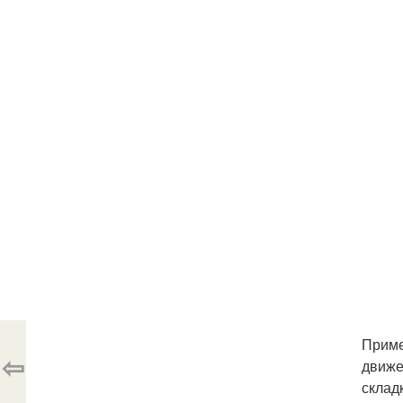
Приме
⇦
движе
склад