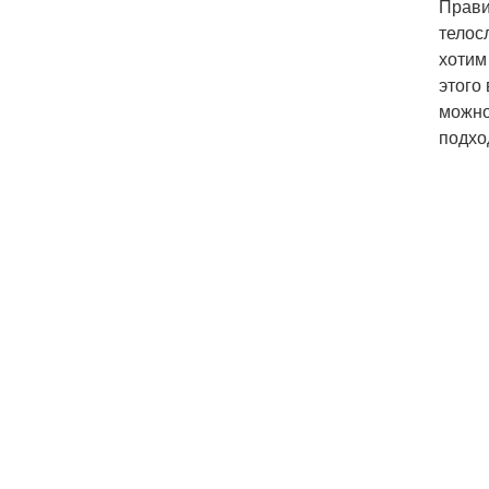
Прави
телос
хотим
этого
можно
подхо