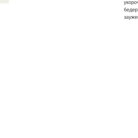
укоро
бедер
зауже